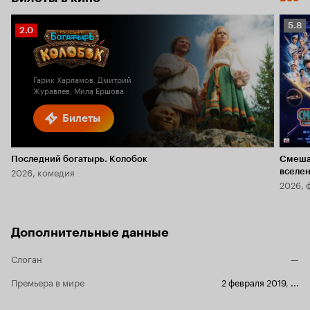
Рейт
5.8
Рейтинг
2.0
Кино
Кинопоиска
5.8
2.0
Гарик Харламов, Дмитрий
Журавлев, Мила Ершова
Билеты
Последний богатырь. Колобок
Смеша
2026, комедия
вселе
2026, 
Дополнительные данные
Слоган
—
Премьера в мире
2 февраля 2019
,
...