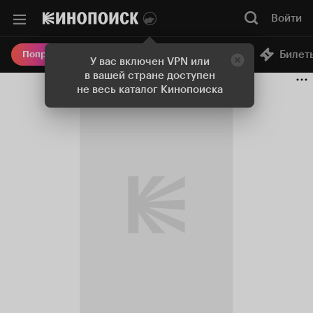
Войти
Онлайн-кинотеатр
Билет
Попробовать Плюс
У вас включен VPN или
в вашей стране доступен
не весь каталог Кинопоиска