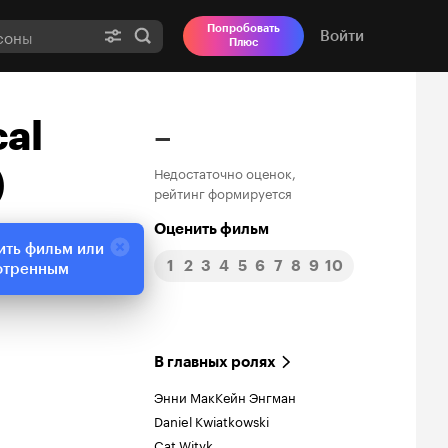
Попробовать
Войти
Плюс
cal
–
)
Недостаточно оценок,
рейтинг формируется
Оценить фильм
ить фильм или
1
2
3
4
5
6
7
8
9
10
отренным
В главных ролях
Энни МакКейн Энгман
Daniel Kwiatkowski
Cat Wityk