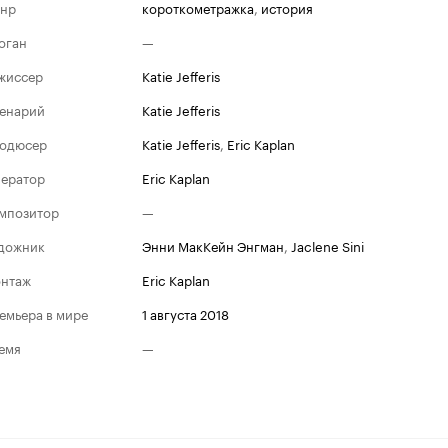
нр
короткометражка
,
история
оган
—
жиссер
Katie Jefferis
енарий
Katie Jefferis
одюсер
Katie Jefferis
,
Eric Kaplan
ератор
Eric Kaplan
мпозитор
—
дожник
Энни МакКейн Энгман
,
Jaclene Sini
нтаж
Eric Kaplan
емьера в мире
1 августа 2018
емя
—