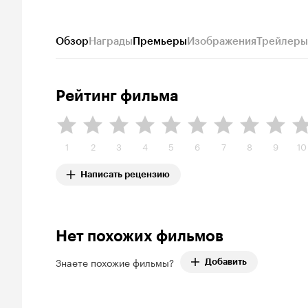
Обзор
Награды
Премьеры
Изображения
Трейлеры
Рейтинг фильма
1
2
3
4
5
6
7
8
9
10
Написать рецензию
Нет похожих фильмов
Знаете похожие фильмы?
Добавить