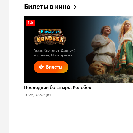
Билеты в кино
Рейтинг
1.5
Кинопоиска
1.5
Гарик Харламов, Дмитрий
Журавлев, Мила Ершова
Билеты
Последний богатырь. Колобок
2026, комедия