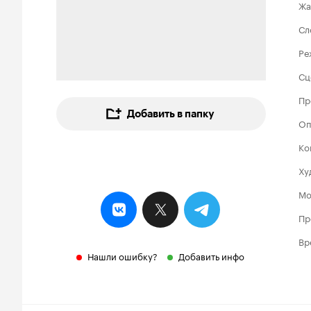
Жа
Сл
Ре
Сц
Пр
Добавить в папку
Оп
Ко
Ху
Мо
Пр
Вр
Нашли ошибку?
Добавить инфо