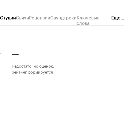
Студии
Связи
Рецензии
Саундтреки
Ключевые
Еще...
слова
–
Недостаточно оценок,
рейтинг формируется