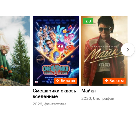
Рейтинг
Ре
7.8
6.
Кинопоиска
Ки
7.8
6.
Билеты
Билеты
Смешарики сквозь
Майкл
Зл
вселенные
мер
2026, биография
2026, фантастика
202