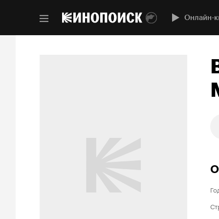
Онлайн-к
О
Го
Ст