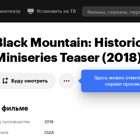
инотеатр
Установить на ТВ
Black Mountain: Histori
Miniseries Teaser (2018
Здесь можно отмет
Буду смотреть
сериал просм
 фильме
д производства
2018
рана
США