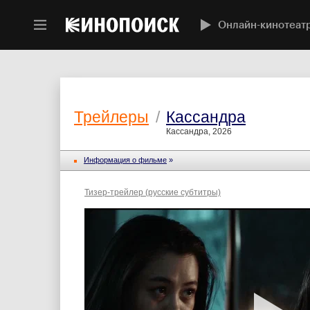
Онлайн-кинотеат
Трейлеры
/
Кассандра
Кассандра, 2026
Информация о фильме
»
Тизер-трейлер (русские субтитры)