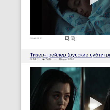
добавить в:
Тизер-трейлер (русские субтитр
01:01
2784
— 18 мая 2026