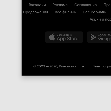
Вакансии
Реклама
Соглашение
Пра
Предложения
Все фильмы
Все сериалы
Акции и по
© 2003 —
2026
,
Кинопоиск
Телепрогр
18
+