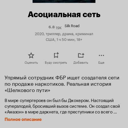
Асоциальная сеть
Silk Road
19K
Рейтинг
6.8
Кинопоиска
2020, триллер, драма, криминал
6.8
США, 1 ч 50 мин, 18+
Оценить
Буду смотреть
Добавить
Еще
Упрямый сотрудник ФБР ищет создателя сети 
по продаже наркотиков. Реальная история 
«Шелкового пути»
В мире супергероев он был бы Джокером. Настоящий 
суперзлодей, бросивший вызов системе. Он создал свой 
«Амазон» в мире даркнета, где преступники со всего 
мира сбывали оружие, поддельные документы 
Полное описание
и наркотики. Многомиллионное состояние, возможность 