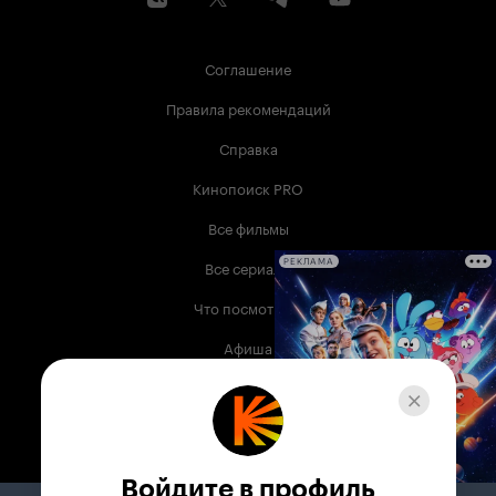
Соглашение
Правила рекомендаций
Справка
Кинопоиск PRO
Все фильмы
Все сериалы
РЕКЛАМА
Что посмотреть
Афиша
Музыка
Телепрограмма
Книги
Войдите в профиль