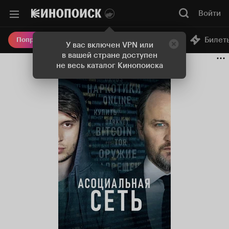
Войти
Онлайн-кинотеатр
Билет
Попробовать Плюс
У вас включен VPN или
в вашей стране доступен
не весь каталог Кинопоиска