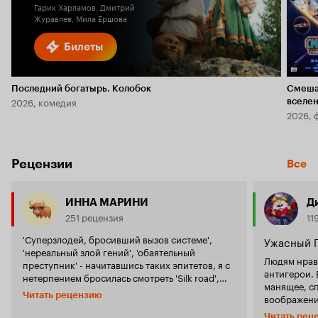
Гарик Харламов, Дмитрий
Журавлев, Мила Ершова
Билеты
Последний богатырь. Колобок
Смеша
2026, комедия
вселе
2026, 
Рецензии
Все
ИННА МАРИНИ
Д
251 рецензия
11
'Суперзлодей, бросивший вызов системе',
Ужасный 
'нереальный злой гений', 'обаятельный
Людям нравя
преступник' - начитавшись таких эпитетов, я с
антигерои. 
нетерпением бросилась смотреть 'Silk road',
манящее, с
ожидая увидеть современного Рамси Болтона
Читать рецензию
воображение
или хотя бы Томи из 'Славных парней'.
качестве пр
Посмотрев полфильма, я пыталась понять - о
Читать рец