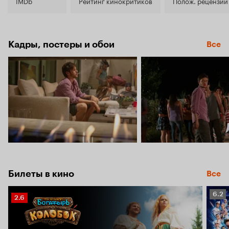
6.8
IMDb
Рейтинг кинокритиков
Полож. рецензии
Кадры, постеры и обои
Все
Билеты в кино
Все
Рейт
6.2
Рейтинг
2.6
Кино
Кинопоиска
6.2
2.6