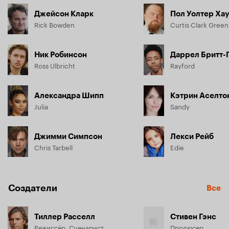
Джейсон Кларк
Пол Уолтер Ха
Rick Bowden
Curtis Clark Green
Ник Робинсон
Даррел Бритт-
Ross Ulbricht
Rayford
Александра Шипп
Кэтрин Аселто
Julia
Sandy
Джимми Симпсон
Лекси Рейб
Chris Tarbell
Edie
Создатели
Все
Тиллер Расселл
Стивен Гэнс
Режиссёр, Сценарист
Продюсер