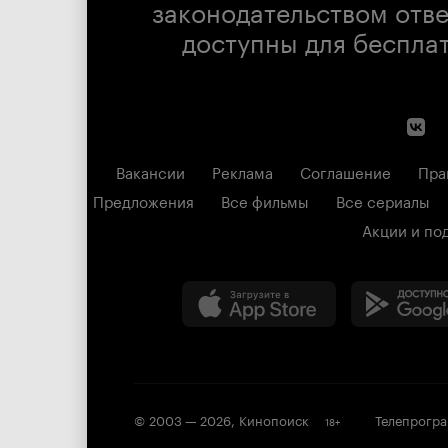
законодательством отв
доступны для беспла
Вакансии
Реклама
Соглашение
Пра
Предложения
Все фильмы
Все сериалы
Акции и по
© 2003 —
2026
,
Кинопоиск
Телепрогр
18
+