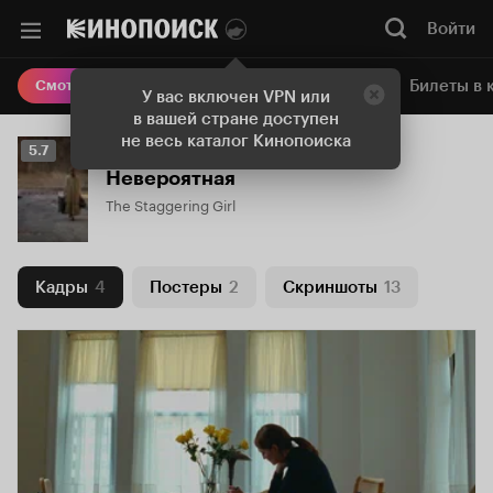
Войти
Онлайн-кинотеатр
Билеты в 
Смотреть кино
У вас включен VPN или
в вашей стране доступен
не весь каталог Кинопоиска
Рейтинг
5.7
Кинопоиска
Невероятная
5.7
The Staggering Girl
Кадры
4
Постеры
2
Скриншоты
13