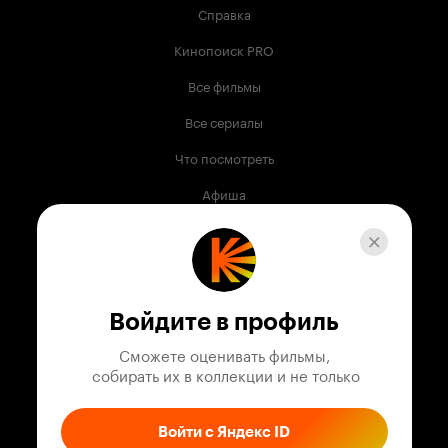
Справка
Кинопоиск PRO
Все фильмы
Все сериалы
Что посмотреть
Афиша
Музыка
Телепрограмма
Книги
Войдите в профиль
Служба поддержки
Сможете оценивать фильмы,

 собирать их в коллекции и не только
© 2003 —
2026
,
Кинопоиск
18
+
Проект компании
Войти с Яндекс ID