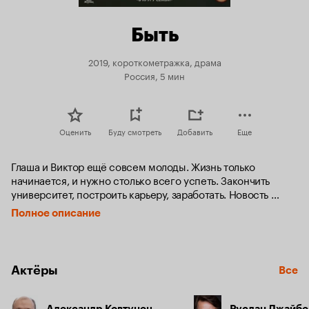
Быть
2019, короткометражка, драма
Россия, 5 мин
Оценить
Буду смотреть
Добавить
Еще
Глаша и Виктор ещё совсем молоды. Жизнь только 
начинается, и нужно столько всего успеть. Закончить 
университет, построить карьеру, заработать. Новость 
о том, что у них будет ребенок, прозвучала как гром среди 
Полное описание
ясного неба. А на дворе — непредсказуемые 90-е. 
Посреди новогоднего настроения и предпраздничной 
суеты встаёт неудобный вопрос, требующий срочного 
решения.
Актёры
Все