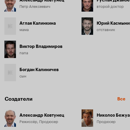
Александр Ковтунец
Руслан Джайбе
Петр Алексеевич
второй доктор
Аглая Калинкина
Юрий Касмыни
мама
отставник
Виктор Владимиров
папа
Богдан Калиничев
сын
Создатели
Все
Александр Ковтунец
Николоз Бежу
Режиссёр, Продюсер
Продюсер