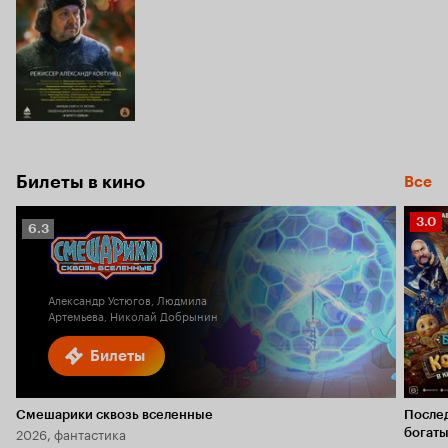
Билеты в кино
Все
Рейт
3.0
Рейтинг
6.3
Кино
Кинопоиска
3.0
6.3
Александр Устюгов, Людмила
Артемьева, Николай Добрынин
Билеты
Смешарики сквозь вселенные
После
2026, фантастика
богаты