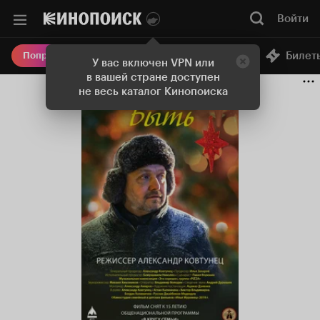
Войти
Онлайн-кинотеатр
Билет
Попробовать Плюс
У вас включен VPN или
в вашей стране доступен
не весь каталог Кинопоиска