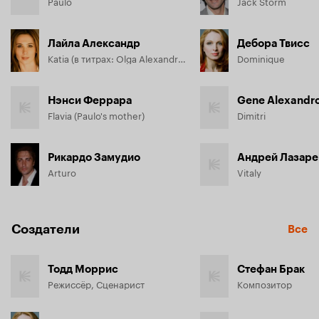
Paulo
Jack Storm
Лайла Александр
Дебора Твисс
Katia (в титрах: Olga Alexandrova)
Dominique
Нэнси Феррара
Gene Alexandr
Flavia (Paulo's mother)
Dimitri
Рикардо Замудио
Андрей Лазаре
Arturo
Vitaly
Создатели
Все
Тодд Моррис
Стефан Брак
Режиссёр, Сценарист
Композитор