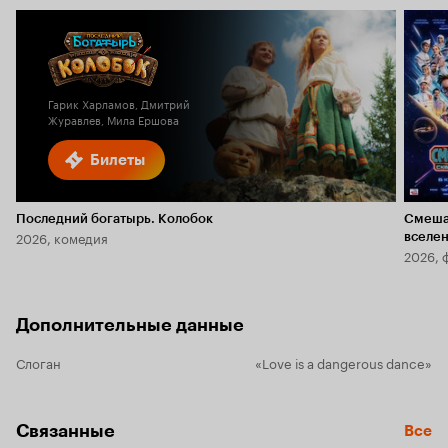
Гарик Харламов, Дмитрий
Журавлев, Мила Ершова
Билеты
Последний богатырь. Колобок
Смеша
2026, комедия
вселе
2026, 
Дополнительные данные
Слоган
«Love is a dangerous dance»
Связанные
Все