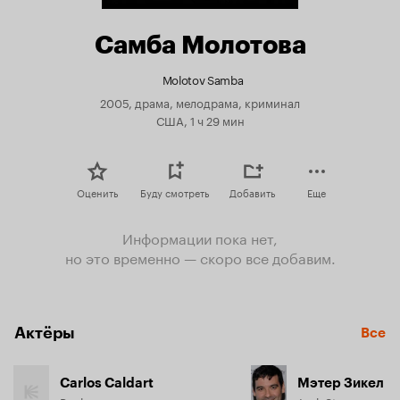
Самба Молотова
Molotov Samba
2005, драма, мелодрама, криминал
США, 1 ч 29 мин
Оценить
Буду смотреть
Добавить
Еще
Информации пока нет,
но это временно — скоро все добавим.
Актёры
Все
Carlos Caldart
Мэтер Зикел