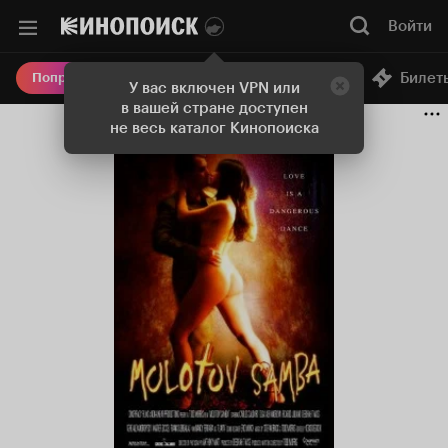
Войти
Онлайн-кинотеатр
Билет
Попробовать Плюс
У вас включен VPN или
в вашей стране доступен
не весь каталог Кинопоиска