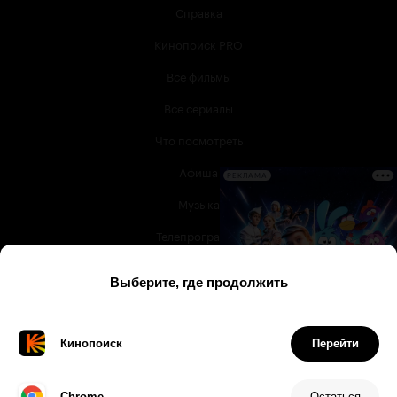
Справка
Кинопоиск PRO
Все фильмы
Все сериалы
Что посмотреть
Афиша
РЕКЛАМА
Музыка
Телепрограмма
Книги
Служба поддержки
© 2003 —
2026
,
Кинопоиск
18
+
Проект компании