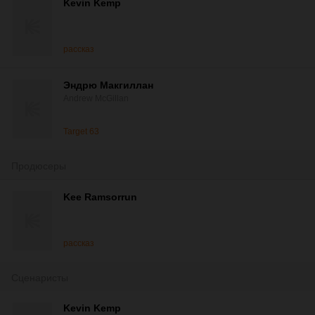
Kevin Kemp
рассказ
Эндрю Макгиллан
Andrew McGillan
Target 63
Продюсеры
Kee Ramsorrun
рассказ
Сценаристы
Kevin Kemp