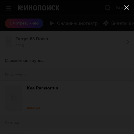
Войти
Онлайн-кинотеатр
Билеты в 
Смотреть кино
Target 63 Down
2018
Съемочная группа
Режиссеры
Kee Ramsorrun
рассказ
Актеры