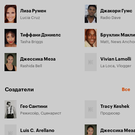
Лиза Румен
Джакори Гумс
Lucia Cruz
Radio Dave
Тиффани Дэниелс
Бруклин Макл
Tasha Briggs
Matt, News Ancho
Джессика Меза
Vivian Lamolli
Rashida Bell
La Loca, Vlogger
Создатели
Все
Гео Сантини
Tracy Keshek
Режиссёр, Сценарист
Продюсер
Luis C. Arellano
Джессика Мез