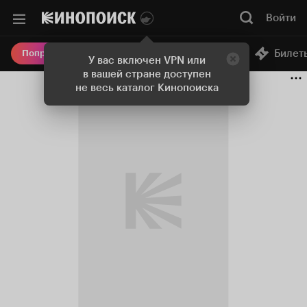
Войти
Онлайн-кинотеатр
Билет
Попробовать Плюс
У вас включен VPN или
в вашей стране доступен
не весь каталог Кинопоиска