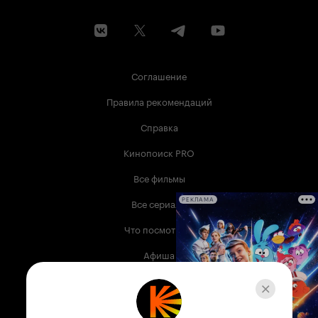
Соглашение
Правила рекомендаций
Справка
Кинопоиск PRO
Все фильмы
Все сериалы
РЕКЛАМА
Что посмотреть
Афиша
Музыка
Телепрограмма