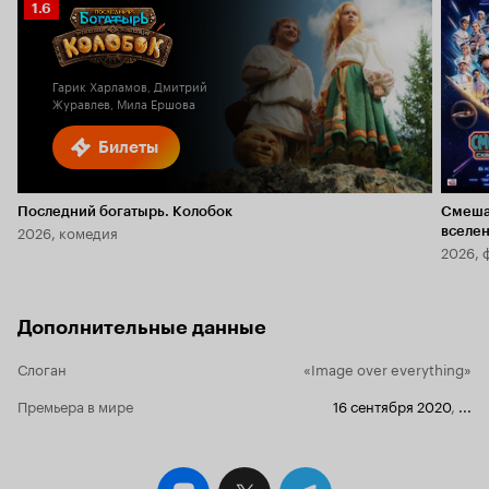
Рейтинг
1.6
Кинопоиска
1.6
Гарик Харламов, Дмитрий
Журавлев, Мила Ершова
Билеты
Последний богатырь. Колобок
Смеша
2026, комедия
вселе
2026, 
Дополнительные данные
Слоган
«Image over everything»
Премьера в мире
16 сентября 2020
,
...