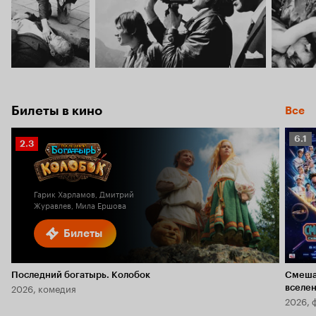
Билеты в кино
Все
Рейт
6.1
Рейтинг
2.3
Кино
Кинопоиска
6.1
2.3
Гарик Харламов, Дмитрий
Журавлев, Мила Ершова
Билеты
Последний богатырь. Колобок
Смеша
2026, комедия
вселе
2026, 