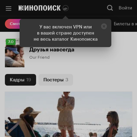
Войти
Онлайн-кинотеатр
Билеты в 
Смотреть кино
У вас включен VPN или
в вашей стране доступен
не весь каталог Кинопоиска
Рейтинг
7.0
Кинопоиска
Друзья навсегда
7.0
Our Friend
Кадры
19
Постеры
3