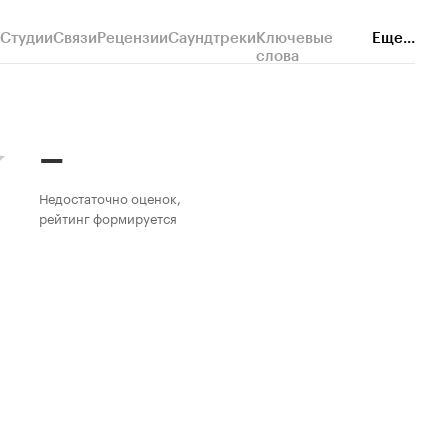
Студии
Связи
Рецензии
Саундтреки
Ключевые
Еще...
слова
–
Недостаточно оценок,
рейтинг формируется