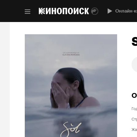
Онлайн-к
О
Го
Ст
Жа