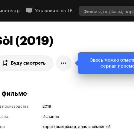
инотеатр
Установить на ТВ
Sòl (2019)
Здесь можно отмет
Буду смотреть
сериал просм
 фильме
д производства
2019
рана
Испания
нр
короткометражка
,
драма
,
семейный