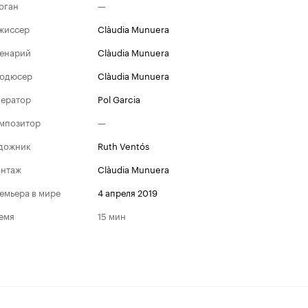
оган
—
жиссер
Clàudia Munuera
енарий
Clàudia Munuera
одюсер
Clàudia Munuera
ератор
Pol Garcia
мпозитор
—
дожник
Ruth Ventós
нтаж
Clàudia Munuera
емьера в мире
4 апреля 2019
емя
15 мин