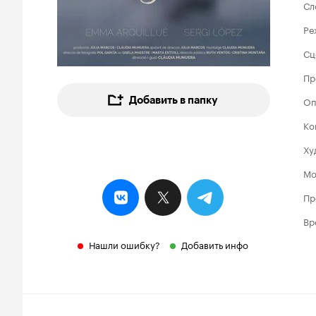
Сл
Ре
Сц
Пр
Добавить в папку
Оп
Ко
Ху
Мо
Пр
Вр
Нашли ошибку?
Добавить инфо