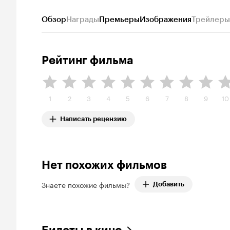
Обзор
Награды
Премьеры
Изображения
Трейлеры
Рейтинг фильма
1
2
3
4
5
6
7
8
9
10
Написать рецензию
Нет похожих фильмов
Знаете похожие фильмы?
Добавить