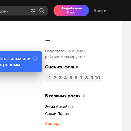
Попробовать
Войти
Плюс
–
Недостаточно оценок,
рейтинг формируется
ить фильм или
отренным
Оценить фильм
1
2
3
4
5
6
7
8
9
10
В главных ролях
Эмма Аркийюе
Серхи Лопес
2 актера