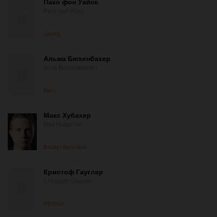
Пако фон Уайсс
Paco von Wyss
Georg
Альма Бюхенбахер
Alma Büchenbacher
Resi
Макс Хубахер
Max Hubacher
Bruder Benedikt
Кристоф Гауглер
Christoph Gaugler
Pförtner