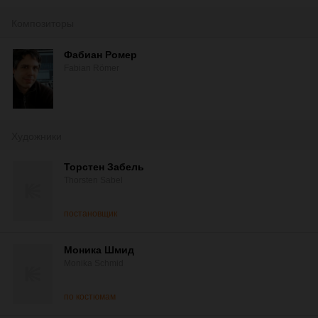
Композиторы
Фабиан Ромер
Fabian Römer
Художники
Торстен Забель
Thorsten Sabel
постановщик
Моника Шмид
Monika Schmid
по костюмам