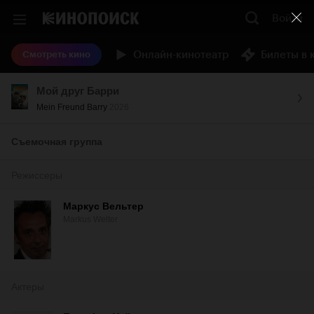
Войти
Онлайн-кинотеатр
Билеты в 
Смотреть кино
Мой друг Барри
Mein Freund Barry
2026
Съемочная группа
Режиссеры
Маркус Вельтер
Markus Welter
Актеры