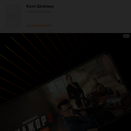
Катя Шлёмер
Katja Schlömer
по декорациям