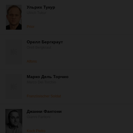
Ульрих Тукур
Ulrich Tukur
Prior
Орелл Бергкраут
Orell Bergkraut
Alfons
Марко Дель Торчио
Marco Del Torchio
Französischer Soldat
Джанни Фантони
Gianni Fantoni
Koch Pietro