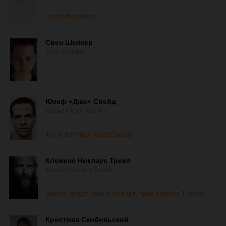
Avalanche victims
Свен Шелкер
Sven Schelker
Юсеф «Джо» Свейд
Yousef «Joe» Sweid
Julien (в титрах: Yousef Sweid)
Клеменс Никлаус Трекл
Klemens Niklaus Trenkle
Säumer, играет самого себя (в титрах: Klemens Trenkle)
Кристиан Скибиньский