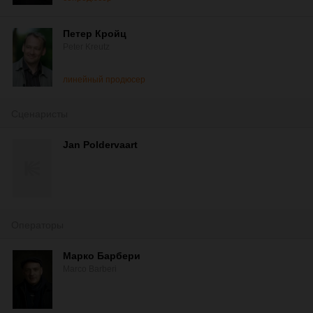
Петер Кройц
Peter Kreutz
линейный продюсер
Сценаристы
Jan Poldervaart
Операторы
Марко Барбери
Marco Barberi