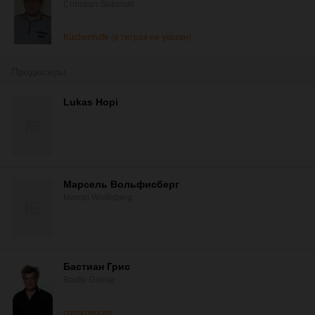
Christian Skibinski
Küchenhilfe (в титрах не указан)
Продюсеры
Lukas Hopi
Марсель Вольфисберг
Marcel Wolfisberg
Бастиан Грис
Bastie Griese
сопродюсер