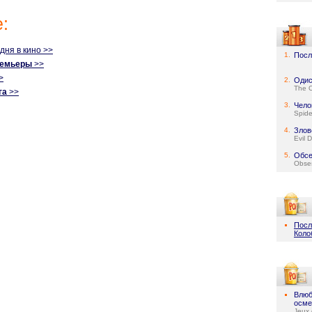
:
одня в кино >>
1.
Посл
ремьеры
>>
>
2.
Одис
The 
га
>>
3.
Чело
Spid
4.
Злов
Evil 
5.
Обсе
Obse
Посл
Коло
Влюб
осме
Jeux 