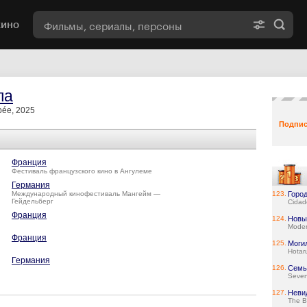
кино
ла
pée, 2025
Подпис
Франция
Фестиваль французского кино в Ангулеме
Германия
Международный кинофестиваль Мангейм —
123.
Город
Гейдельберг
Cidad
Франция
124.
Новы
Moder
Франция
125.
Моги
Hotar
Германия
126.
Семь
Seve
127.
Неви
The B