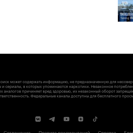
Красива
Taking C
оиск может содержать информацию, не предназначенную для несове
 и сериалы, в которых упоминаются наркотики. Незаконное потребле
х аналогов причиняет вред здоровью, их незаконный оборот запрещё
тветственность. Федеральные каналы доступны для бесплатного прос
Соглашение
Правила рекомендаций
Справка
Бло