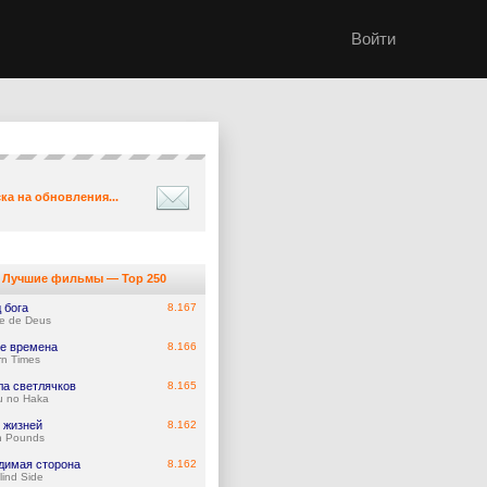
Войти
ка на обновления...
Лучшие фильмы — Top 250
 бога
8.167
e de Deus
е времена
8.166
n Times
ла светлячков
8.165
u no Haka
 жизней
8.162
n Pounds
димая сторона
8.162
lind Side