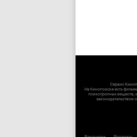
Сервис Киноп
На Кинопоиске есть фильмы
психотропных веществ, и
законодательством о
Вакансии
Реклама