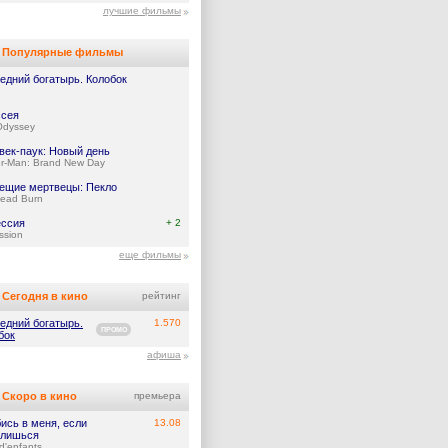
лучшие фильмы
Популярные фильмы
едний богатырь. Колобок
сея
Odyssey
век-паук: Новый день
er-Man: Brand New Day
ещие мертвецы: Пекло
Dead Burn
ссия
+ 2
ssion
еще фильмы
Сегодня в кино
рейтинг
едний богатырь.
1.570
ПРОМО
бок
афиша
Скоро в кино
премьера
ись в меня, если
13.08
лишься
d'enfants