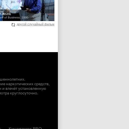
я жизнь
are of Business, 1990
другой случайный фильм
ршеннолетних.
ние наркотических средств,
н и влечёт установленную
мотра круглосуточно.
г
Кинопоиск PRO