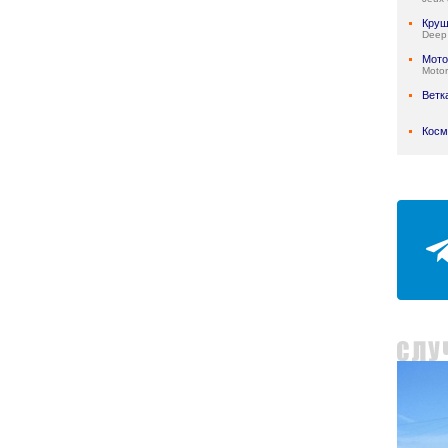
Круш
Deep
Мото
Motor
Ветк
Косм