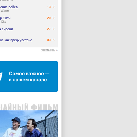
ение рейса
13.08
 Water
р Сити
20.08
 City
а сирени
27.08
ос как предчувствие
03.09
премьеры