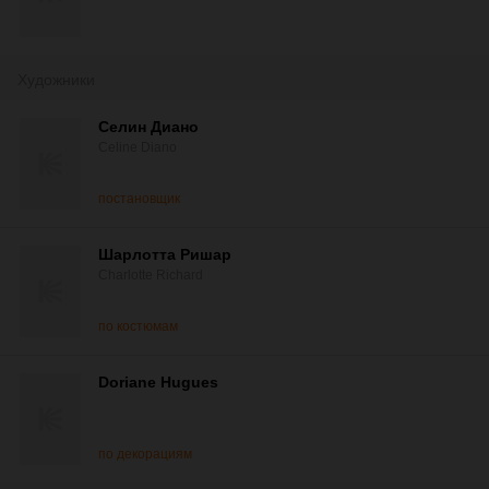
Художники
Селин Диано
Celine Diano
постановщик
Шарлотта Ришар
Charlotte Richard
по костюмам
Doriane Hugues
по декорациям