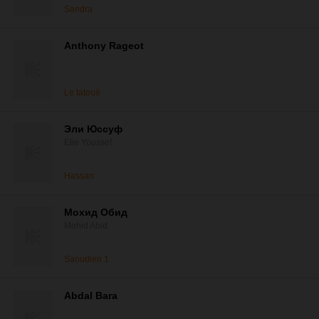
Sandra
Anthony Rageot
Le tatoué
Эли Юссуф
Elie Youssef
Hassan
Мохид Обид
Mohid Abid
Saoudien 1
Abdal Bara