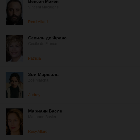
Венсан Макен
Vincent Macaigne
Rémi Allard
Сесиль де Франс
Cécile de France
Patricia
Зои Маршаль
Zoé Marchal
Audrey
Марианн Басле
Marianne Basler
Rosy Allard