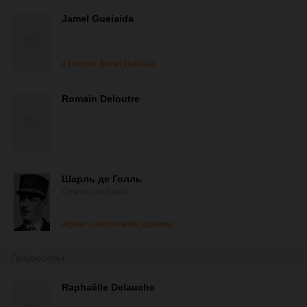
Jamel Gueiaida
в титрах: Jamel Gueiada
Romain Deloutre
Шарль де Голль
Charles de Gaulle
играет самого себя, хроника
Продюсеры
Raphaëlle Delauche