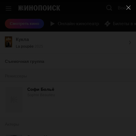
Войти
Онлайн-кинотеатр
Билеты в 
Смотреть кино
Кукла
La poupée
2025
Съемочная группа
Режиссеры
Софи Больё
Sophie Beaulieu
Актеры