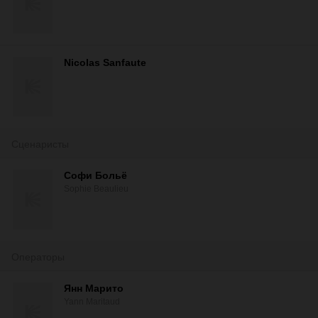
Nicolas Sanfaute
Сценаристы
Софи Больё
Sophie Beaulieu
Операторы
Янн Марито
Yann Maritaud