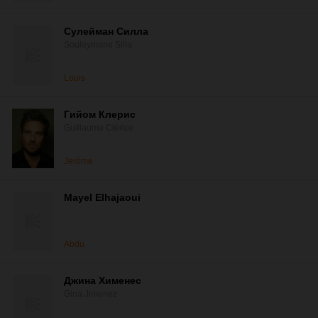
Сулейман Силла
Souleymane Silla
Louis
Гийом Клерис
Guillaume Clérice
Jerôme
Mayel Elhajaoui
Abdu
Джина Хименес
Gina Jimenez