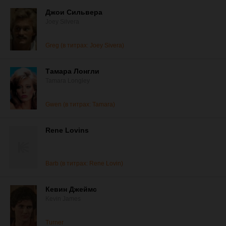
Джои Сильвера
Joey Silvera
Greg (в титрах: Joey Sivera)
Тамара Лонгли
Tamara Longley
Gwen (в титрах: Tamara)
Rene Lovins
Barb (в титрах: Rene Lovin)
Кевин Джеймс
Kevin James
Turner