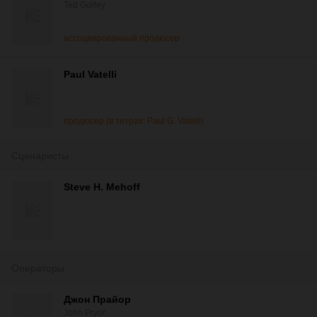
Ted Gorley
ассоциированный продюсер
Paul Vatelli
продюсер (в титрах: Paul G. Vatelli)
Сценаристы
Steve H. Mehoff
Операторы
Джон Прайор
John Pryor