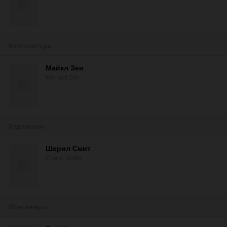
Композиторы
Майкл Зен
Michael Zen
Художники
Шерил Смит
Cheryl Smith
Монтажеры