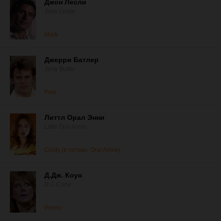
Джон Лесли
John Leslie
Mark
Джерри Батлер
Jerry Butler
Pete
Литтл Орал Энни
Little Oral Annie
Cindy (в титрах: Oral Annie)
Д.Дж. Коун
D.J. Cone
Penny