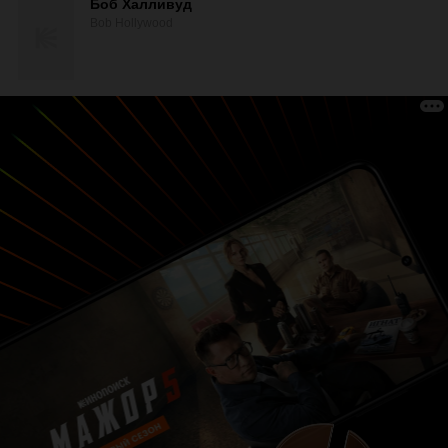
Боб Халливуд
Bob Hollywood