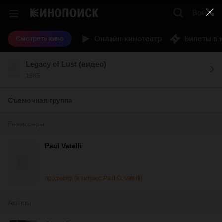
Войти
Онлайн-кинотеатр
Билеты в 
Смотреть кино
Legacy of Lust (видео)
1985
Съемочная группа
Режиссеры
Paul Vatelli
продюсер (в титрах: Paul G. Vatelli)
Актеры