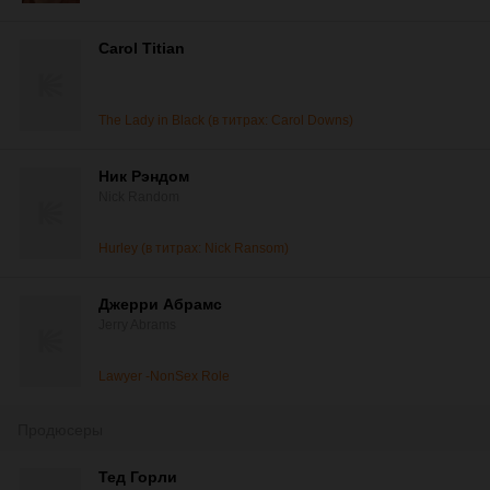
Carol Titian
The Lady in Black (в титрах: Carol Downs)
Ник Рэндом
Nick Random
Hurley (в титрах: Nick Ransom)
Джерри Абрамс
Jerry Abrams
Lawyer -NonSex Role
Продюсеры
Тед Горли