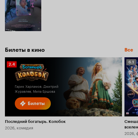
Билеты в кино
Все
Рейт
6.1
Рейтинг
2.4
Кино
Кинопоиска
6.1
2.4
Гарик Харламов, Дмитрий
Журавлев, Мила Ершова
Билеты
Последний богатырь. Колобок
Смеша
2026, комедия
вселе
2026, 