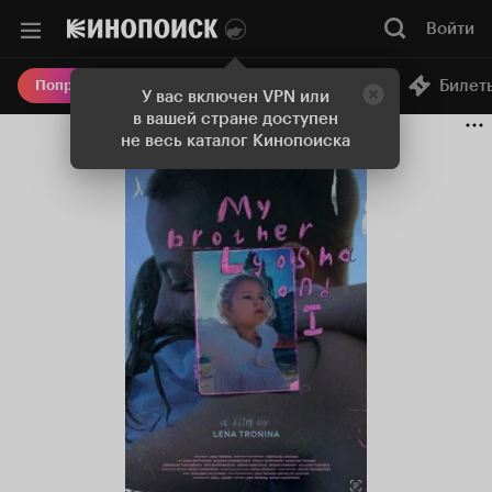
Войти
Онлайн-кинотеатр
Билет
Попробовать Плюс
У вас включен VPN или
в вашей стране доступен
не весь каталог Кинопоиска