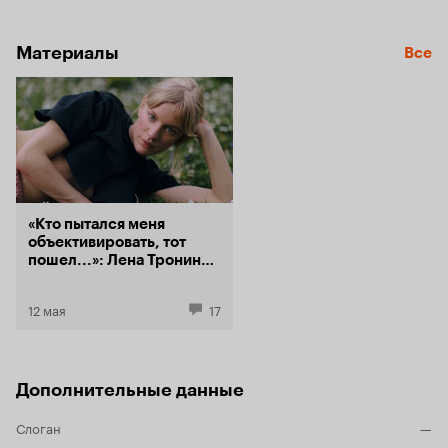
Материалы
Все
«Кто пытался меня
объективировать, тот
пошел...»: Лена Тронина
— о дебюте в режиссуре
и сериале «Казино»
12 мая
17
Дополнительные данные
Слоган
—