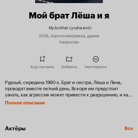
Мой брат Лёша и я
My brother Lyosha and I
2026, короткометражка, драма
Казахстан
Буду смотреть
Добавить
Неинтересно
Рудный, середина 1990-х. Брат и сестра, Лёша и Лена, 
проводят вместе летний день. Вскоре им предстоит 
узнать, как агрессия может привести к разрушению, и как 
часто люди не берегут тех, кто находится рядом с ними.
Полное описание
Актёры
Все