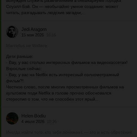
вынужден служить развлечением в океанариуме городка
Соуэлл-Бэй. Он — необычайно умное создание: может
читать, разгадывать людские загадки,...
Jedi Aragorn
15 мая 2026
16:16
Marcellus не Wallace
Дети раньше:
- Вау, у вас столько интересных фильмов на видеокассетах!
Взрослые сейчас:
- Вау, у вас на Netflix есть интересный полнометражный
фильм?!
Честное слово, после многих просмотренных фильмов на
культовом поди Netflix в голове прочно обосновался
стереотип о том, что не способен этот ярый...
Helen Bodiu
4 июля 2026
10:36
Иногда найти того, кто тебя понимает, — это и есть обретение