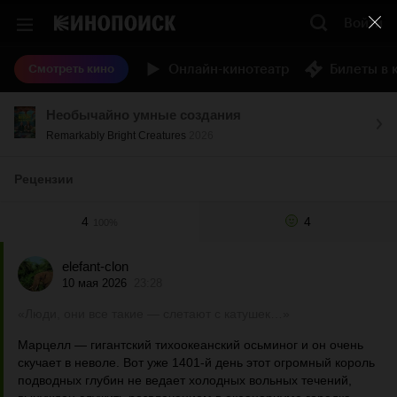
Войти
Онлайн-кинотеатр
Билеты в 
Смотреть кино
Необычайно умные создания
Remarkably Bright Creatures
2026
Рецензии
4
4
100%
elefant-clon
10 мая 2026
23:28
«Люди, они все такие — слетают с катушек…»
Марцелл — гигантский тихоокеанский осьминог и он очень
скучает в неволе. Вот уже 1401-й день этот огромный король
подводных глубин не ведает холодных вольных течений,