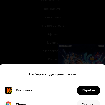
Все фильмы
Все сериалы
Что посмотреть
Афиша
Музыка
РЕКЛАМА
Телепрограмма
Книги
Служба поддержки
© 2003 —
2026
,
Кинопоиск
18
+
Проект компании