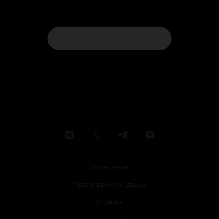
Соглашение
Правила рекомендаций
Справка
Кинопоиск PRO