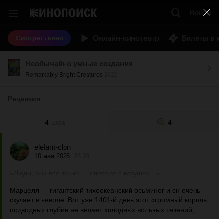
Войти
Онлайн-кинотеатр
Билеты в 
Смотреть кино
Необычайно умные создания
Remarkably Bright Creatures
2026
Рецензии
4
4
100%
elefant-clon
10 мая 2026
23:28
«Люди, они все такие — слетают с катушек…»
Марцелл — гигантский тихоокеанский осьминог и он очень
скучает в неволе. Вот уже 1401-й день этот огромный король
подводных глубин не ведает холодных вольных течений,