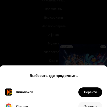
Все фильмы
Все сериалы
Что посмотреть
Афиша
Музыка
РЕКЛАМА
Телепрограмма
Книги
Служба поддержки
© 2003 —
2026
,
Кинопоиск
18
+
Проект компании