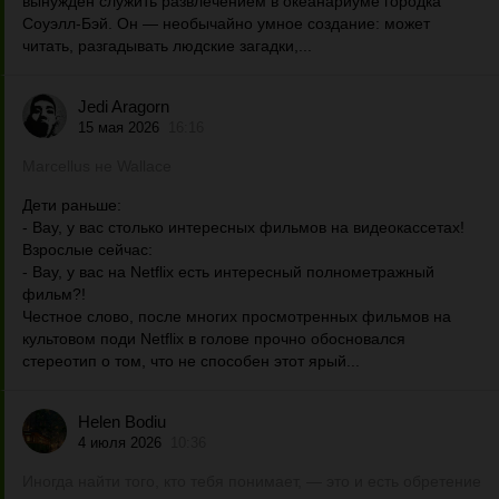
вынужден служить развлечением в океанариуме городка
Соуэлл-Бэй. Он — необычайно умное создание: может
читать, разгадывать людские загадки,...
Jedi Aragorn
15 мая 2026
16:16
Marcellus не Wallace
Дети раньше:
- Вау, у вас столько интересных фильмов на видеокассетах!
Взрослые сейчас:
- Вау, у вас на Netflix есть интересный полнометражный
фильм?!
Честное слово, после многих просмотренных фильмов на
культовом поди Netflix в голове прочно обосновался
стереотип о том, что не способен этот ярый...
Helen Bodiu
4 июля 2026
10:36
Иногда найти того, кто тебя понимает, — это и есть обретение