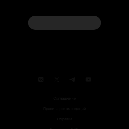
Соглашение
Правила рекомендаций
Справка
Кинопоиск PRO