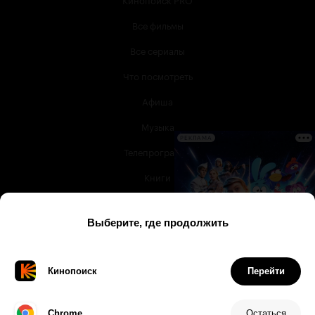
Все фильмы
Все сериалы
Что посмотреть
Афиша
Музыка
РЕКЛАМА
Телепрограмма
Книги
Служба поддержки
© 2003 —
2026
,
Кинопоиск
18
+
Проект компании