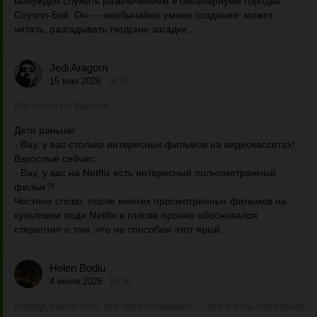
вынужден служить развлечением в океанариуме городка
Соуэлл-Бэй. Он — необычайно умное создание: может
читать, разгадывать людские загадки,...
Jedi Aragorn
15 мая 2026
16:16
Marcellus не Wallace
Дети раньше:
- Вау, у вас столько интересных фильмов на видеокассетах!
Взрослые сейчас:
- Вау, у вас на Netflix есть интересный полнометражный
фильм?!
Честное слово, после многих просмотренных фильмов на
культовом поди Netflix в голове прочно обосновался
стереотип о том, что не способен этот ярый...
Helen Bodiu
4 июля 2026
10:36
Иногда найти того, кто тебя понимает, — это и есть обретение