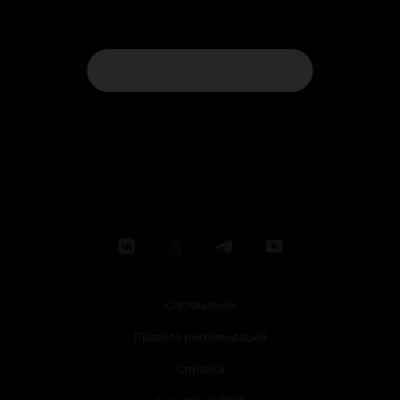
Соглашение
Правила рекомендаций
Справка
Кинопоиск PRO