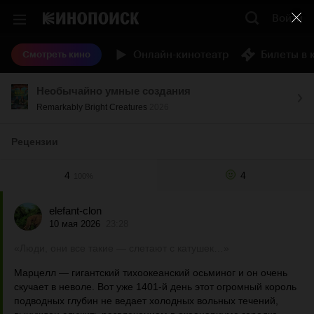
Войти
Онлайн-кинотеатр
Билеты в 
Смотреть кино
Необычайно умные создания
Remarkably Bright Creatures
2026
Рецензии
4
4
100%
elefant-clon
10 мая 2026
23:28
«Люди, они все такие — слетают с катушек…»
Марцелл — гигантский тихоокеанский осьминог и он очень
скучает в неволе. Вот уже 1401-й день этот огромный король
подводных глубин не ведает холодных вольных течений,