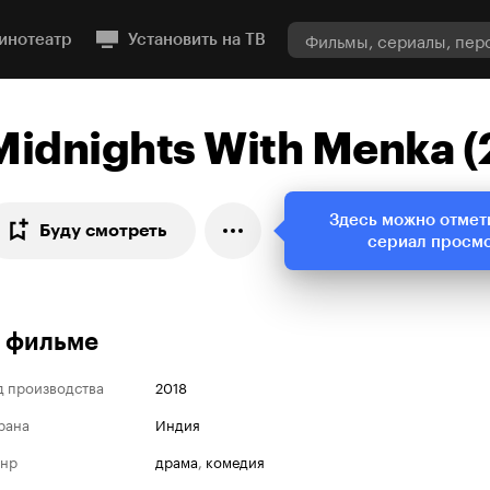
инотеатр
Установить на ТВ
Midnights With Menka (
Здесь можно отмет
Буду смотреть
сериал просм
 фильме
д производства
2018
рана
Индия
нр
драма
,
комедия