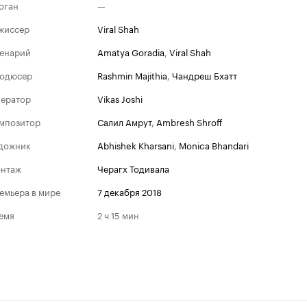
оган
—
жиссер
Viral Shah
енарий
Amatya Goradia
,
Viral Shah
одюсер
Rashmin Majithia
,
Чандреш Бхатт
ератор
Vikas Joshi
мпозитор
Салил Амрут
,
Ambresh Shroff
дожник
Abhishek Kharsani
,
Monica Bhandari
нтаж
Черагх Тодивала
емьера в мире
7 декабря 2018
емя
2 ч 15 мин