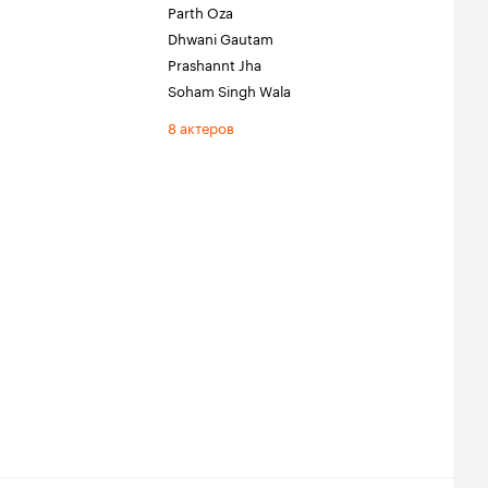
Parth Oza
Dhwani Gautam
Prashannt Jha
Soham Singh Wala
8 актеров