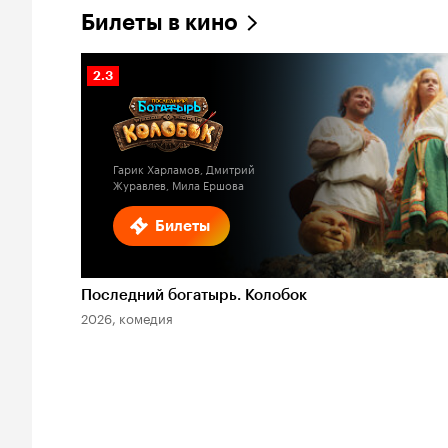
Билеты в кино
Рейтинг
2.3
Кинопоиска
2.3
Гарик Харламов, Дмитрий
Журавлев, Мила Ершова
Билеты
Последний богатырь. Колобок
2026, комедия