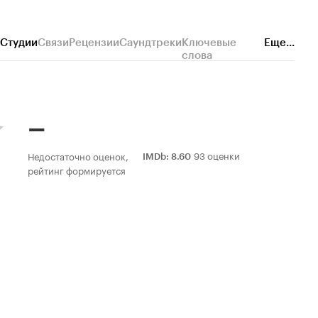
Студии
Связи
Рецензии
Саундтреки
Ключевые
Еще...
слова
–
93 оценки
Недостаточно оценок,
IMDb
:
8.60
рейтинг формируется