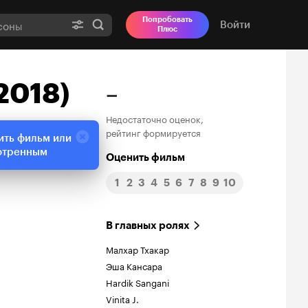
Попробовать
Войти
Плюс
2018)
–
Недостаточно оценок,
рейтинг формируется
ить фильм или
отренным
Оценить фильм
1
2
3
4
5
6
7
8
9
10
В главных ролях
Малхар Тхакар
Эша Кансара
Hardik Sangani
Vinita J.