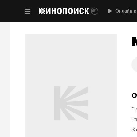
Онлайн-к
О
Го
Ст
Жа