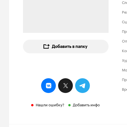
Сл
Ре
Сц
Пр
Оп
Добавить в папку
Ко
Ху
Мо
Пр
Вр
Нашли ошибку?
Добавить инфо