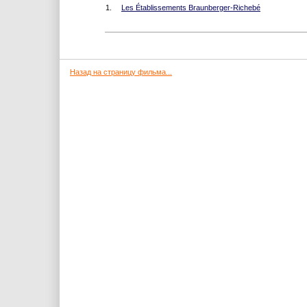
1.
Les Établissements Braunberger-Richebé
Назад на страницу фильма...