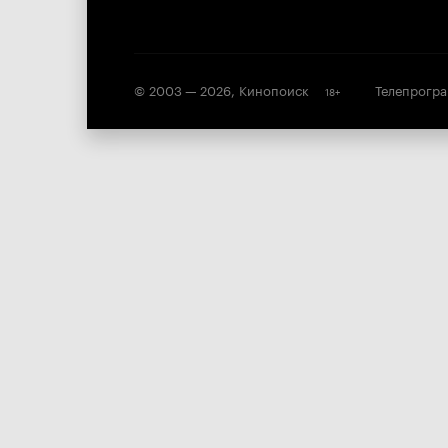
© 2003 —
2026
,
Кинопоиск
Телепрогр
18
+