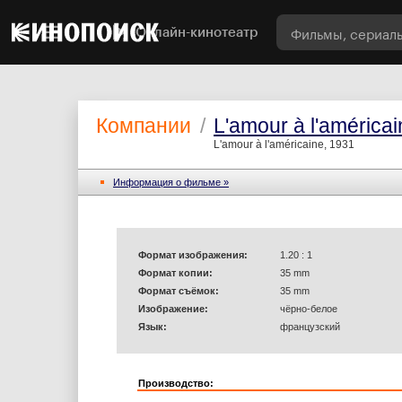
Онлайн-кинотеатр
Компании
/
L'amour à l'américai
L'amour à l'américaine, 1931
Информация o фильме »
Формат изображения:
1.20 : 1
Формат копии:
35 mm
Формат съёмок:
35 mm
Изображение:
чёрно-белое
Язык:
французский
Производство: