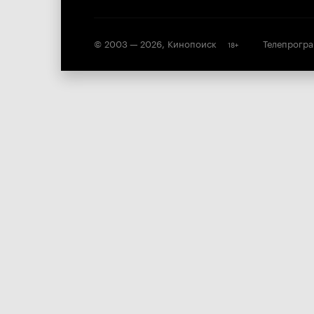
© 2003 —
2026
,
Кинопоиск
Телепрогр
18
+