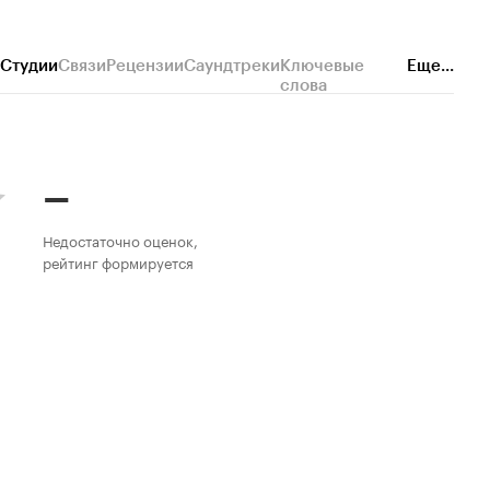
Студии
Связи
Рецензии
Саундтреки
Ключевые
Еще...
слова
–
Недостаточно оценок,
рейтинг формируется