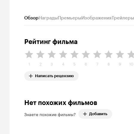
Обзор
Награды
Премьеры
Изображения
Трейлеры
Рейтинг фильма
1
2
3
4
5
6
7
8
9
10
Написать рецензию
Нет похожих фильмов
Знаете похожие фильмы?
Добавить