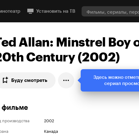
инотеатр
Установить на ТВ
Ted Allan: Minstrel Boy o
20th Century (2002)
Здесь можно отмет
Буду смотреть
сериал просм
 фильме
д производства
2002
рана
Канада