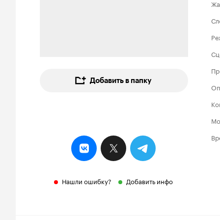
Жа
Сл
Ре
Сц
Пр
Добавить в папку
Оп
Ко
Мо
Вр
Нашли ошибку?
Добавить инфо