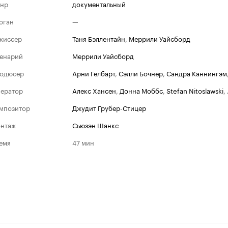
нр
документальный
оган
—
жиссер
Таня Бэллентайн
,
Меррили Уайсборд
енарий
Меррили Уайсборд
одюсер
Арни Гелбарт
,
Сэлли Бочнер
,
Сандра Каннингэм
ератор
Алекс Хансен
,
Донна Моббс
,
Stefan Nitoslawski
,
мпозитор
Джудит Грубер-Стицер
нтаж
Сьюзэн Шанкс
емя
47 мин