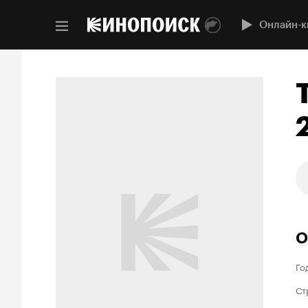
Онлайн-к
О
Го
Ст