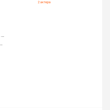
2 актера
,
...
...