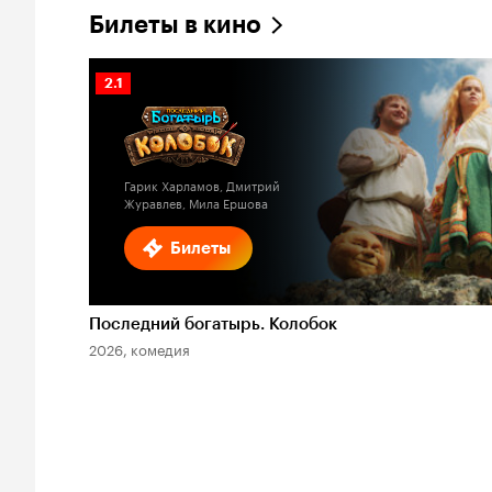
Билеты в кино
Рейтинг
2.1
Кинопоиска
2.1
Гарик Харламов, Дмитрий
Журавлев, Мила Ершова
Билеты
Последний богатырь. Колобок
2026, комедия