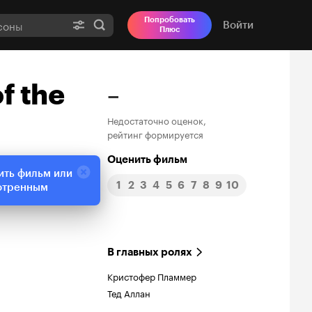
Попробовать
Войти
Плюс
f the
–
Недостаточно оценок,
рейтинг формируется
Оценить фильм
ить фильм или
1
2
3
4
5
6
7
8
9
10
отренным
В главных ролях
Кристофер Пламмер
Тед Аллан