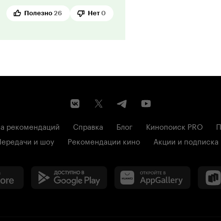
грустное, но настоящее.
Полезно
26
Нет
0
чти невозможно не начать
гда-то стояли у подъезда до
м не пошли. И, как ни странно, в
е наблюдение. И именно за это
ытия, а внутренние перемены,
влияет на человека, не вынося
ределённо заслуживает вашего
а рекомендаций
Справка
Блог
Кинопоиск PRO
П
Передачи и шоу
Рекомендации кино
Акции и подписка