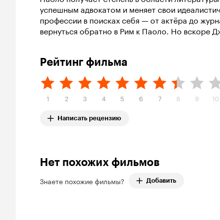
успешным адвокатом и меняет свои идеалистиче
профессии в поисках себя — от актёра до журн
вернуться обратно в Рим к Паоло. Но вскоре 
Рейтинг фильма
1
2
3
4
5
6
7
8
9
10
Написать рецензию
Нет похожих фильмов
Знаете похожие фильмы?
Добавить