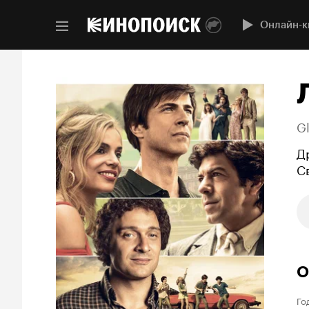
Онлайн-к
Gl
Д
С
О
Го