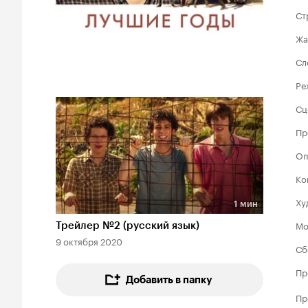
Ст
Жа
Сл
Ре
Сц
Пр
Оп
Ко
Ху
1 мин
Длительность 1 мин
Мо
Трейлер №2 (русский язык)
9 октября 2020
Сб
Пр
Добавить в папку
Пр