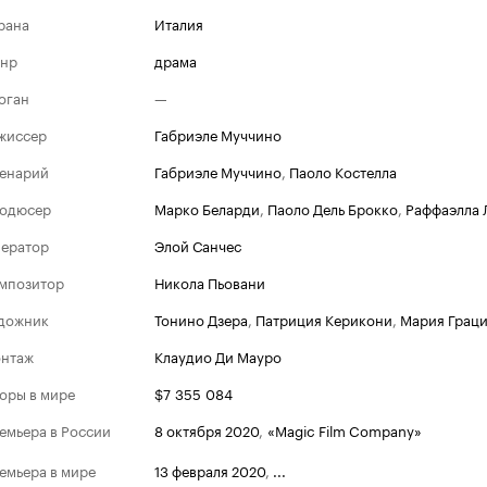
рана
Италия
нр
драма
оган
—
жиссер
Габриэле Муччино
енарий
Габриэле Муччино
,
Паоло Костелла
одюсер
Марко Беларди
,
Паоло Дель Брокко
,
Раффаэлла 
ератор
Элой Санчес
мпозитор
Никола Пьовани
дожник
Тонино Дзера
,
Патриция Керикони
,
Мария Грац
нтаж
Клаудио Ди Мауро
оры в мире
$7 355 084
емьера в России
8 октября 2020
,
«Magic Film Company»
емьера в мире
13 февраля 2020
,
...