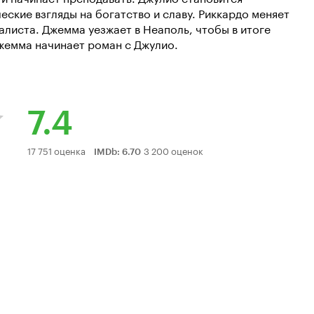
ские взгляды на богатство и славу. Риккардо меняет
алиста. Джемма уезжает в Неаполь, чтобы в итоге
Джемма начинает роман с Джулио.
7.4
Рейтинг
17 751 оценка
3 200 оценок
IMDb
:
6.70
Кинопоиска
7.4