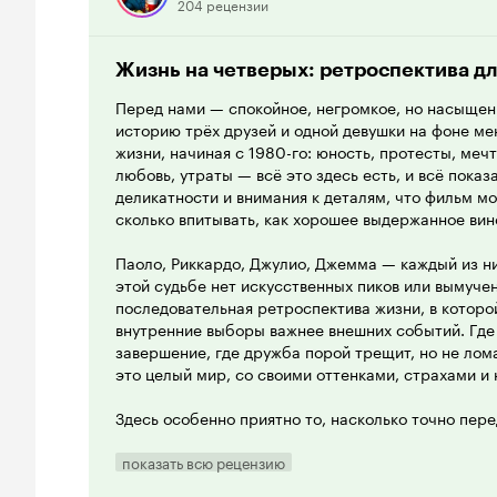
204 рецензии
Жизнь на четверых: ретроспектива дл
Перед нами — спокойное, негромкое, но насыщен
историю трёх друзей и одной девушки на фоне м
жизни, начиная с 1980-го: юность, протесты, меч
любовь, утраты — всё это здесь есть, и всё показ
деликатности и внимания к деталям, что фильм мо
сколько впитывать, как хорошее выдержанное вин
Паоло, Риккардо, Джулио, Джемма — каждый из ни
этой судьбе нет искусственных пиков или вымучен
последовательная ретроспектива жизни, в которо
внутренние выборы важнее внешних событий. Где
завершение, где дружба порой трещит, но не лом
это целый мир, со своими оттенками, страхами и
Здесь особенно приятно то, насколько точно пе
просто видим, как герои взрослеют — мы прожива
эпох, идеалов, взглядов, социальных ролей — всё 
показать всю рецензию
прорастает сквозь повседневность. И чем ближе 