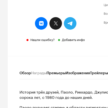
Ци
Во
Вр
Нашли ошибку?
Добавить инфо
Обзор
Награды
Премьеры
Изображения
Трейлеры
История трёх друзей, Паоло, Риккардо, Джулио
сорока лет, с 1980 года до наших дней.
Паоло получает степень в области литературы