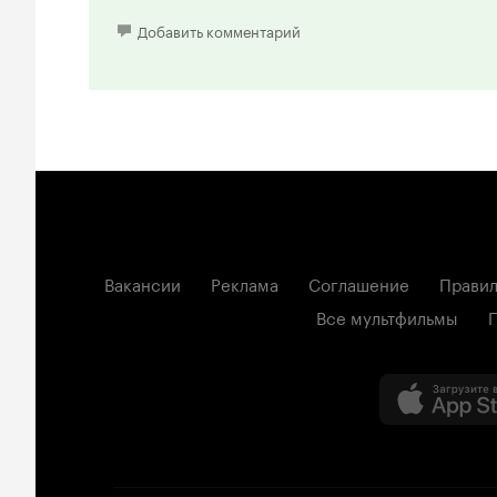
то самое послевкусие — мягкое, тёплое, немного 
Добавить комментарий
Картина прекрасно работает на ассоциациях. По
мысленно перебирать своё: друзей, с которыми ко
утра, мечты, которым изменили, дороги, по которы
этом фильме нет поучительности — только честно
он и цепляет.
Если вам близки фильмы, в которых важны не соб
если вам интересно наблюдать за тем, как жизнь 
при этом финальных вердиктов — эта история оп
внимания.
Вакансии
Реклама
Соглашение
Правил
10 из 10
Все мультфильмы