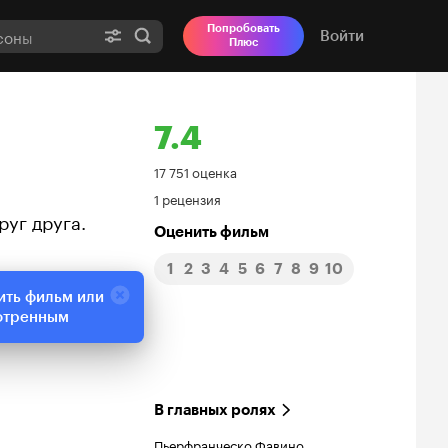
Попробовать
Войти
Плюс
7.4
Рейтинг
17 751 оценка
1 рецензия
Кинопоиска
руг друга.
Оценить фильм
7.4
1
2
3
4
5
6
7
8
9
10
ить фильм или
отренным
В главных ролях
Пьерфранческо Фавино