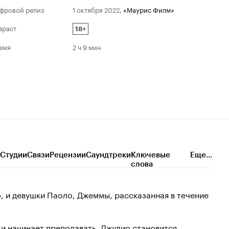
фровой релиз
1 октября 2022
,
«Маурис Филм»
зраст
18+
емя
2 ч 9 мин
Студии
Связи
Рецензии
Саундтреки
Ключевые
Еще...
слова
, и девушки Паоло, Джеммы, рассказанная в течение
 и начинает преподавать. Джулио становится