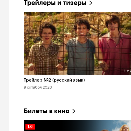
Трейлеры и тизеры
1 м
Длительность 1 мин
Трейлер №2 (русский язык)
9 октября 2020
Билеты в кино
Рейтинг
1.6