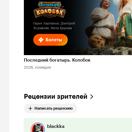
Кинопоиска
1.6
Гарик Харламов, Дмитрий
Журавлев, Мила Ершова
Билеты
Последний богатырь. Колобок
2026, комедия
Рецензии зрителей
Написать рецензию
blackka