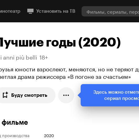
инотеатр
Установить на ТВ
Лучшие годы (2020)
i anni più belli
18+
рузья юности взрослеют, меняются, но не теряют д
ветлая драма режиссера «В погоне за счастьем»
Здесь можно отмет
Буду смотреть
сериал просм
 фильме
д производства
2020