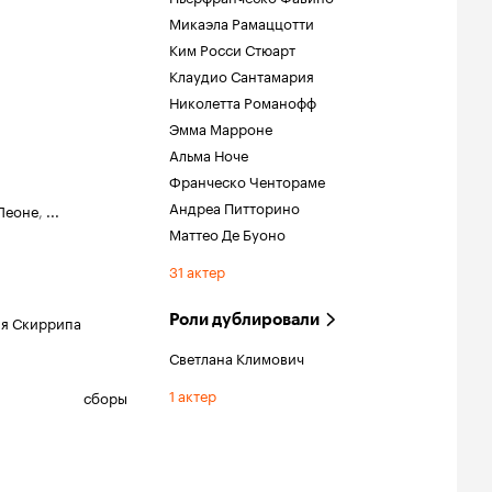
Микаэла Рамаццотти
Ким Росси Стюарт
Клаудио Сантамария
Николетта Романофф
Эмма Марроне
Альма Ноче
Франческо Чентораме
Андреа Питторино
Леоне
,
...
Маттео Де Буоно
31 актер
Роли дублировали
ия Скиррипа
Светлана Климович
1 актер
сборы