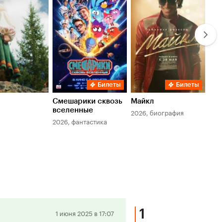
7.8
6.
Билеты
Билеты
Смешарики сквозь
Майкл
Зл
вселенные
мер
2026, биография
2026, фантастика
202
1
Положительная
1 июня 2025 в 17:07