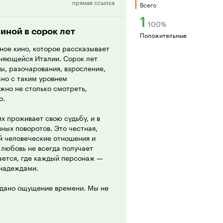
прямая ссылка
рецензия
Всего
1
100
%
иной в сорок лет
Положительные
ное кино, которое рассказывает
еняющейся Италии. Сорок лет
ты, разочарования, взросление,
ано с таким уровнем
жно не столько смотреть,
о.
х проживает свою судьбу, и в
ных поворотов. Это честная,
й человеческие отношения и
 любовь не всегда получает
ается, где каждый персонаж —
 надеждами.
редано ощущение времени. Мы не
ем это вместе с ними. Смена
это в фильме не декларируется, а
к финалу, тем сильнее накрывает