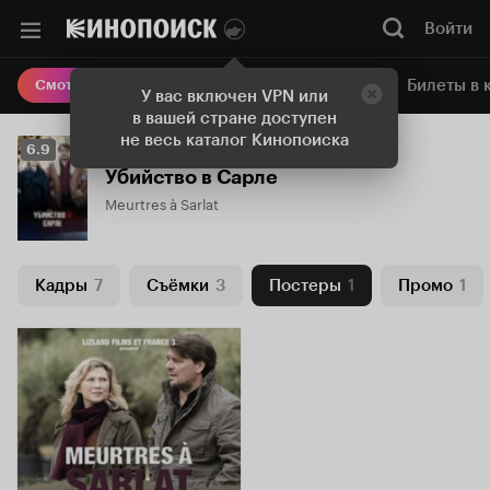
Войти
Онлайн-кинотеатр
Билеты в 
Смотреть кино
У вас включен VPN или
в вашей стране доступен
не весь каталог Кинопоиска
Рейтинг
6.9
Кинопоиска
Убийство в Сарле
6.9
Meurtres à Sarlat
Кадры
7
Съёмки
3
Постеры
1
Промо
1