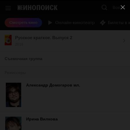
Войти
Онлайн-кинотеатр
Билеты в 
Смотреть кино
Русское краткое. Выпуск 2
2018
Съемочная группа
Режиссеры
Александр Домогаров мл.
Ирина Вилкова