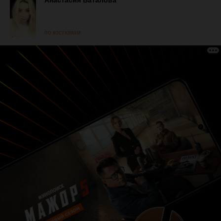
Анастасия Баталова
по костюмам