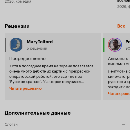
2026, комедия
вселе
2026, 
Рецензии
Все
MaryTelford
Р
5 рецензий
90
Посредественно
Альманах 
кинемато
Хотя в последнее время на экране появляется
очень много дебютных картин с прекрасной
Лейтмотив 
операторской работой, это все - не про
кинематогр
'Русское краткое'. У авторов получился
русское и краткое. Перва
сборник посредственных короткометражек,
заходит с к
Читать рецензию
сделанных, как правило, не очень хорошо даже
от Стивена 
Читать рец
технически (особенно это видно в 'грибах и
отечественн
рыбах' - просто смотреть больно, вы не в
то запредел
каждом ролике на ютубе найдете такую
психику мож
посредственную операторскую работу). Про
все бодрее 
Дополнительные данные
сценарную сторону и говорить нечего. Если
возможно... Вторая новелла – это чернющ
взглянуть на все российское кино, становится
трешовая ко
Слоган
—
очевидно: сценарному мастерству у нас
тем лучше». Далее идет нуарный камерны