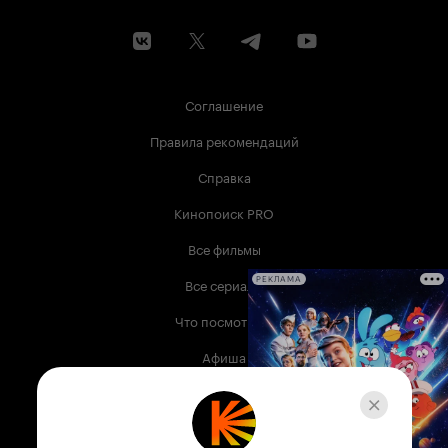
Соглашение
Правила рекомендаций
Справка
Кинопоиск PRO
Все фильмы
Все сериалы
РЕКЛАМА
Что посмотреть
Афиша
Музыка
Телепрограмма