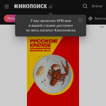
Войти
Онлайн-кинотеатр
Билет
Попробовать Плюс
У вас включен VPN или
в вашей стране доступен
не весь каталог Кинопоиска