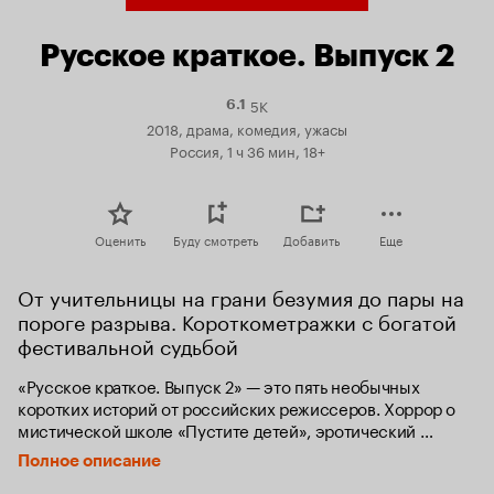
Русское краткое. Выпуск 2
5K
Рейтинг
6.1
Кинопоиска
2018, драма, комедия, ужасы
6.1
Россия, 1 ч 36 мин, 18+
Оценить
Буду смотреть
Добавить
Еще
От учительницы на грани безумия до пары на 
пороге разрыва. Короткометражки с богатой 
фестивальной судьбой
«Русское краткое. Выпуск 2» — это пять необычных 
коротких историй от российских режиссеров. Хоррор о 
мистической школе «Пустите детей», эротический 
триллер «Серёжка», черная комедия «Грибы и рыбы» про 
Полное описание
лесную прогулку двух приятелей, остроумная 