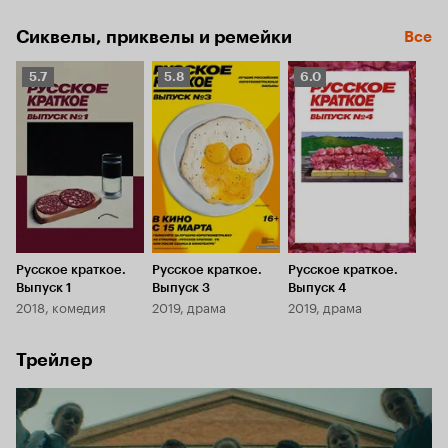
киноновелла «Чё» о спонтанной поездке в Санкт-
Петербург и постновогодняя история о поиске 
Сиквелы, приквелы и ремейки
Все
пропавшего парня по имени Костик.
Рейтинг
Рейтинг
Рейтинг
5.7
5.8
6.0
Кинопоиска
Кинопоиска
Кинопоиска
5.7
5.8
6.0
Русское краткое.
Русское краткое.
Русское краткое.
Выпуск 1
Выпуск 3
Выпуск 4
2018, комедия
2019, драма
2019, драма
Трейлер