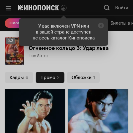
Войти
Онлайн-кинотеатр
Билеты в 
Смотреть кино
У вас включен VPN или
в вашей стране доступен
не весь каталог Кинопоиска
Рейтинг
5.2
Кинопоиска
Огненное кольцо 3: Удар льва
5.2
Lion Strike
Кадры
6
Промо
2
Обложки
1