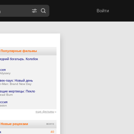
Войти
Популярные фильмы
едний богатырь. Колобок
сея
Odyssey
век-паук: Новый день
er-Man: Brand New Day
ещие мертвецы: Пекло
Dead Burn
ссия
ssion
еще фильмы
Новые рецензии
всего
к
40