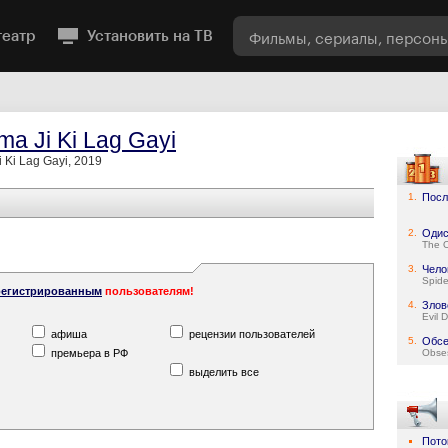
театр
Установить на ТВ
ma Ji Ki Lag Gayi
 Ki Lag Gayi, 2019
1.
Посл
2.
Одис
The 
3.
Чело
Spid
регистрированным
пользователям!
4.
Злов
Evil 
афиша
рецензии пользователей
5.
Обсе
премьера в РФ
Obse
выделить все
Пото