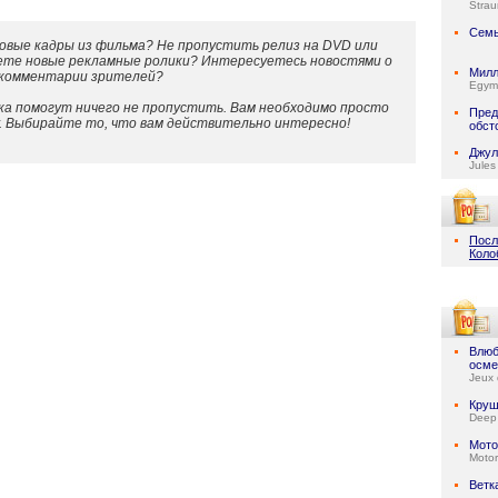
Stra
Семь
овые кадры из фильма? Не пропустить релиз на DVD или
ете новые рекламные ролики? Интересуетесь новостями о
Милл
 комментарии зрителей?
Egymi
а помогут ничего не пропустить. Вам необходимо просто
Пред
у. Выбирайте то, что вам действительно интересно!
обст
Джул
Jules
Посл
Коло
Влюб
осме
Jeux 
Круш
Deep
Мото
Motor
Ветк