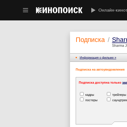
Онлайн-кино
Подписка
/
Shar
Sharma Ji
Информация o фильме »
Подписка на автоуведомления
Подписка доступна только
за
кадры
трейлеры
постеры
саундтрек