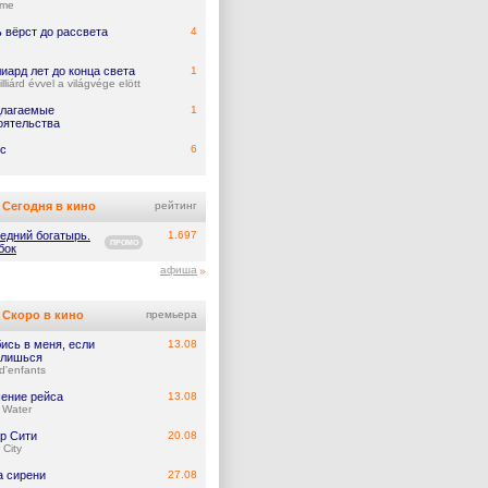
ume
 вёрст до рассвета
4
иард лет до конца света
1
lliárd évvel a világvége elött
лагаемые
1
оятельства
с
6
Сегодня в кино
рейтинг
едний богатырь.
1.697
ПРОМО
бок
афиша
Скоро в кино
премьера
ись в меня, если
13.08
лишься
d'enfants
ение рейса
13.08
 Water
р Сити
20.08
 City
а сирени
27.08