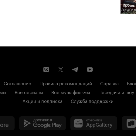
Любовь 
Love in 
Соглашение
Правила рекомендаций
Справка
Бло
ьмы
Все сериалы
Все мультфильмы
Передачи и шоу
Акции и подписка
Служба поддержки