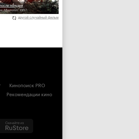
после полудня
the Afternoon, 1957
другой случайный фильм
г
Кинопоиск PRO
Рекомендации кино