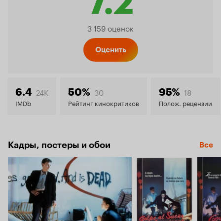
7.2
Рейтинг
3 159 оценок
Кинопо
Оценить
7.2
24K
30
18
6.4
50%
95%
IMDb
Рейтинг кинокритиков
Полож. рецензии
Кадры, постеры и обои
Все