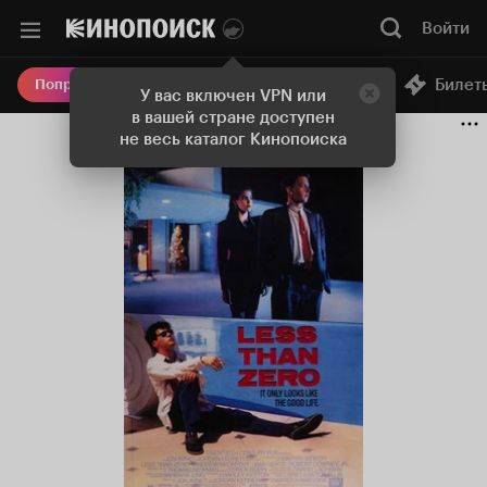
Войти
Онлайн-кинотеатр
Билет
Попробовать Плюс
У вас включен VPN или
в вашей стране доступен
не весь каталог Кинопоиска