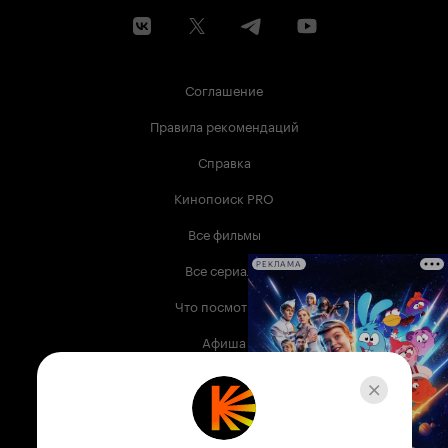
Соглашение
Правила рекомендаций
Справка
Кинопоиск PRO
Все фильмы
Все сериалы
РЕКЛАМА
Что посмотреть
Афиша
Музыка
Телепрограмма