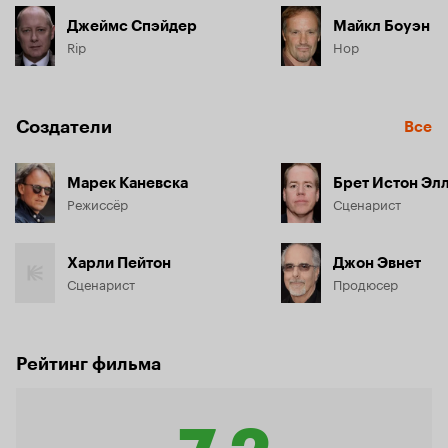
Джеймс Спэйдер
Майкл Боуэн
Rip
Hop
Создатели
Все
Марек Каневска
Брет Истон Эл
Режиссёр
Сценарист
Харли Пейтон
Джон Эвнет
Сценарист
Продюсер
Рейтинг фильма