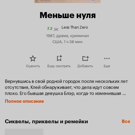
Меньше нуля
Less Than Zero
3K
Рейтинг
7.2
Кинопоиска
1987, драма, криминал
7.2
США, 1 ч 38 мин
Оценить
Буду смотреть
Добавить
Еще
Вернувшись в свой родной городок после нескольких лет 
отсутствия, Клей обнаруживает, что дела идут совсем 
плохо. Его бывшая девушка Блэр, когда-то изменившая 
ему с его лучшим другом Джулианом, умоляет Клея о 
Полное описание
помощи: Джулиан связался с бандитами, стал торговать 
наркотиками и всё ниже скатывается по наклонной 
плоскости, а кроме Клея просить помощи не у кого.
Сиквелы, приквелы и ремейки
Все