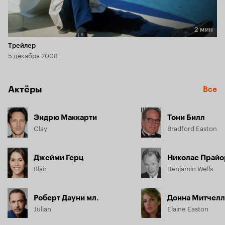
2 мин
Длительность 2 мин
Трейлер
5 декабря 2008
Актёры
Все
Эндрю Маккарти
Тони Билл
Clay
Bradford Easton
Джейми Герц
Николас Прайо
Blair
Benjamin Wells
Роберт Дауни мл.
Донна Митчелл
Julian
Elaine Easton