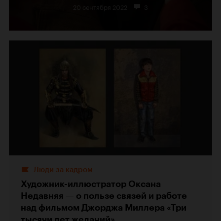
и «Варвара»
20 сентября 2022
3
Люди за кадром
Художник-иллюстратор Оксана
Недавняя — о пользе связей и работе
над фильмом Джорджа Миллера «Три
тысячи лет желаний»