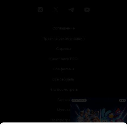
Соглашение
Правила рекомендаций
Справка
Кинопоиск PRO
Все фильмы
Все сериалы
Что посмотреть
Афиша
РЕКЛАМА
Музыка
Телепрограмма