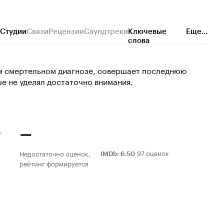
Студии
Связи
Рецензии
Саундтреки
Ключевые
Еще...
слова
ем смертельном диагнозе, совершает последнюю
е не уделял достаточно внимания.
–
97 оценок
Недостаточно оценок,
IMDb
:
6.50
рейтинг формируется