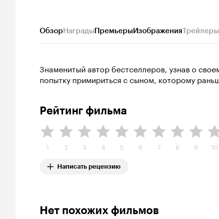
Обзор
Награды
Премьеры
Изображения
Трейлеры
Знаменитый автор бестселлеров, узнав о сво
попытку примириться с сыном, которому раньш
Рейтинг фильма
1
2
3
4
5
6
7
8
9
10
Написать рецензию
Нет похожих фильмов