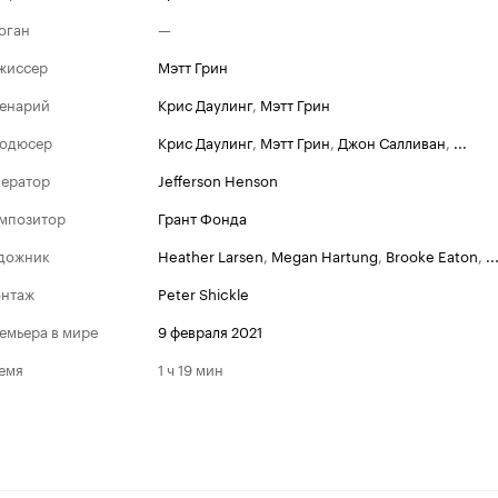
оган
—
жиссер
Мэтт Грин
енарий
Крис Даулинг
,
Мэтт Грин
одюсер
Крис Даулинг
,
Мэтт Грин
,
Джон Салливан
,
...
ератор
Jefferson Henson
мпозитор
Грант Фонда
дожник
Heather Larsen
,
Megan Hartung
,
Brooke Eaton
,
..
нтаж
Peter Shickle
емьера в мире
9 февраля 2021
емя
1 ч 19 мин