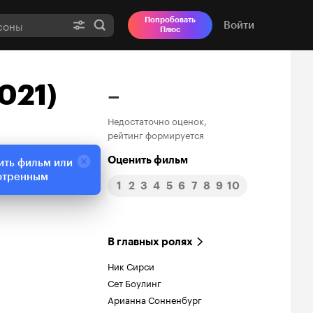
Попробовать
Войти
Плюс
021)
–
Недостаточно оценок,
рейтинг формируется
Оценить фильм
ить фильм или
отренным
1
2
3
4
5
6
7
8
9
10
В главных ролях
Ник Сирси
Сет Боулинг
Арианна Сонненбург