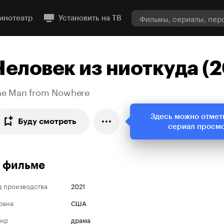
инотеатр
Установить на ТВ
Человек из ниоткуда (2
he Man from Nowhere
Здесь можно отмет
Буду смотреть
сериал просм
 фильме
д производства
2021
рана
США
нр
драма