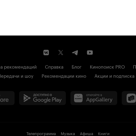
а рекомендаций
Справка
Блог
Кинопоиск PRO
П
Передачи и шоу
Рекомендации кино
Акции и подписка
Телепрограмма
Музыка
Афиша
Книги