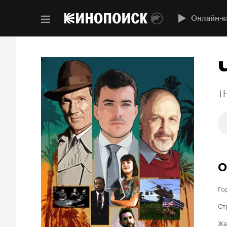
Онлайн-к
T
О
Го
Ст
Жа