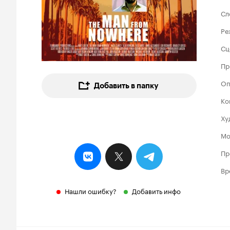
Сл
Ре
Сц
Пр
Оп
Добавить в папку
Ко
Ху
Мо
Пр
Вр
Нашли ошибку?
Добавить инфо