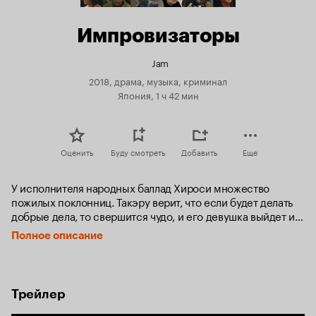
Импровизаторы
Jam
2018, драма, музыка, криминал
Япония, 1 ч 42 мин
Оценить
Буду смотреть
Добавить
Еще
У исполнителя народных баллад Хироси множество 
пожилых поклонниц. Такэру верит, что если будет делать 
добрые дела, то свершится чудо, и его девушка выйдет из 
комы. Тэцуо отомстил якудза, которые упекли его за 
Полное описание
решётку, а оставшиеся теперь устроили на него охоту. 
Пути всех троих пересекаются.
Трейлер