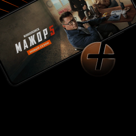
нужно. В 'Импровизаторах' же герою
совершенно по барабану. Штатная ситуация,
видимо. Ещё одно больное место - саундтрек.
Судя по всему, он писался так. Скрипач играл
на своём инструменте, а композитор в это
время бился головой о синтезатор. По-другому
я объяснить эту мерзкую какофонию не могу.
Создатели вообще далеки от музыки. У нас тут
исполнитель 'народных баллад'. В музыке
самой захудалой фолк-метал или фолк-рок
группы 'народного' больше, чем в музыке
героя. Добавить в обычный поп интро из
какой-нибудь 'Кунг-фу панды' на пятнадцать
секунд - это не фолк и не этника, уж простите.
Актёры. Хорошо играет только актриса в роли
похитительницы. Остальные... Как бы это
помягче назвать... Как вообще актёры-азиаты
могут переигрывать?! Это сложно, но они
смогли. В чём мораль? А её нет. Псевдоартхаус
как он есть. Очень жаль, что такое кино смогло
пройти на конкурс. 3 из 10