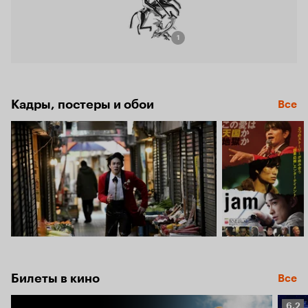
1
Кадры, постеры и обои
Все
Билеты в кино
Все
Рейт
6.2