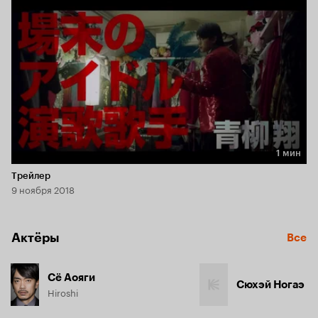
1 мин
Длительность 1 мин
Трейлер
9 ноября 2018
Актёры
Все
Сё Аояги
Сюхэй Ногаэ
Hiroshi