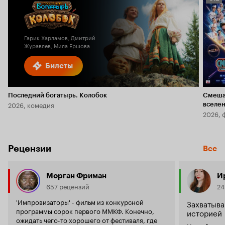
Кино
6.2
Гарик Харламов, Дмитрий
Журавлев, Мила Ершова
Билеты
Последний богатырь. Колобок
Смеша
2026, комедия
вселе
2026, 
Рецензии
Все
Морган Фриман
И
657 рецензий
24
'Импровизаторы' - фильм из конкурсной
Захватыва
программы сорок первого ММКФ. Конечно,
историей
ожидать чего-то хорошего от фестиваля, где