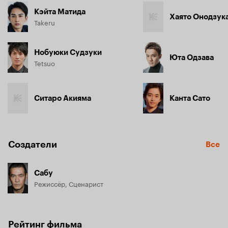
Кэйта Матида
Хаято Онодзук
Takeru
Нобуюки Судзуки
Юта Одзава
Tetsuo
Ситаро Акияма
Канта Сато
Создатели
Все
Сабу
Режиссёр, Сценарист
Рейтинг фильма