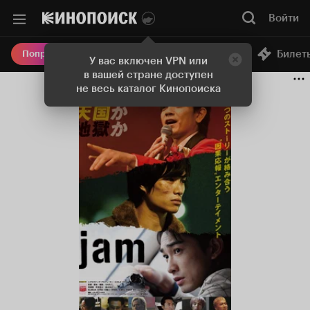
Войти
Онлайн-кинотеатр
Билет
Попробовать Плюс
У вас включен VPN или
в вашей стране доступен
не весь каталог Кинопоиска