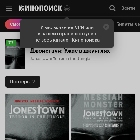
Войти
Онлайн-кинотеатр
Билеты в 
Смотреть кино
У вас включен VPN или
в вашей стране доступен
не весь каталог Кинопоиска
Рейтинг
7.7
Кинопоиска
Джонстаун: Ужас в джунглях
7.7
Jonestown: Terror in the Jungle
Постеры
2