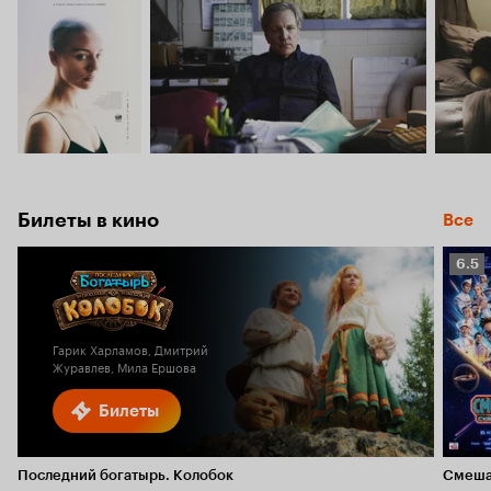
Билеты в кино
Все
Рейт
6.5
Кино
6.5
Гарик Харламов, Дмитрий
Журавлев, Мила Ершова
Билеты
Последний богатырь. Колобок
Смеша