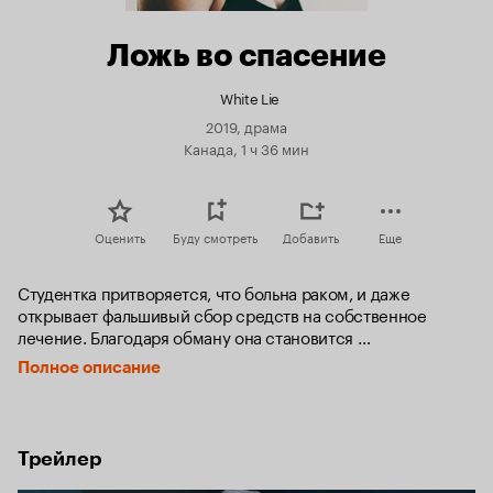
Ложь во спасение
White Lie
2019, драма
Канада, 1 ч 36 мин
Оценить
Буду смотреть
Добавить
Еще
Студентка притворяется, что больна раком, и даже 
открывает фальшивый сбор средств на собственное 
лечение. Благодаря обману она становится 
знаменитостью кампуса, находит сплоченный круг друзей, 
Полное описание
о котором всегда мечтала, и заводит страстные 
отношения. После подачи заявки на академическую 
стипендию девушка узнает, что у нее есть неделя, чтобы 
собрать медицинские документы, подтверждающие 
Трейлер
болезнь. В течение пяти дней она изо всех сил пытается 
скрыть свою ложь от друзей и семьи.