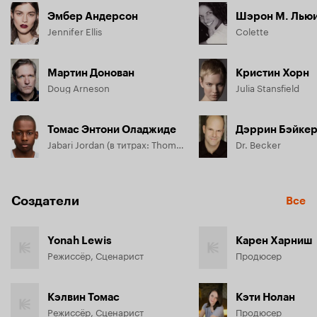
Эмбер Андерсон
Шэрон М. Лью
Jennifer Ellis
Colette
Мартин Донован
Кристин Хорн
Doug Arneson
Julia Stansfield
Томас Энтони Оладжиде
Дэррин Бэйке
Jabari Jordan (в титрах: Thomas Olajide)
Dr. Becker
Создатели
Все
Yonah Lewis
Карен Харниш
Режиссёр, Сценарист
Продюсер
Кэлвин Томас
Кэти Нолан
Режиссёр, Сценарист
Продюсер