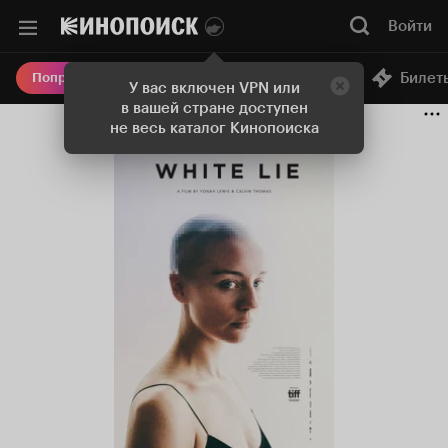
Войти
Онлайн-кинотеатр
Билет
Попробовать Плюс
У вас включен VPN или
в вашей стране доступен
не весь каталог Кинопоиска