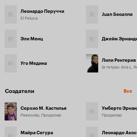
Леонардо Перуччи
Juan Seoanne
El Peluca
Эли Менц
Джейм Эрнанд
Лили Рентерия
Уго Медина
(в титрах: Ana L. R
Создатели
Все
Серхио М. Кастилья
Умберто Эрнан
Режиссёр, Продюсер
Продюсер
Майра Сегура
Леонардо Акос