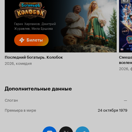
Рейт
6.7
Кино
6.7
Гарик Харламов, Дмитрий
Журавлев, Мила Ершова
Билеты
Последний богатырь. Колобок
Смеша
2026, комедия
вселе
2026, 
Дополнительные данные
Слоган
—
Премьера в мире
24 октября 1979