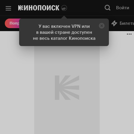
Войти
Онлайн-кинотеатр
Билет
Попробовать Плюс
У вас включен VPN или
в вашей стране доступен
не весь каталог Кинопоиска