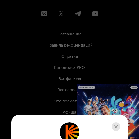
Соглашение
Правила рекомендаций
Справка
Кинопоиск PRO
Все фильмы
Все сериалы
РЕКЛАМА
Что посмотреть
Афиша
Музыка
Телепрограмма