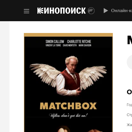
Онлайн-к
О
Го
Ст
Жа