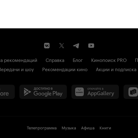
а рекомендаций
Справка
Блог
Кинопоиск PRO
П
Передачи и шоу
Рекомендации кино
Акции и подписка
Телепрограмма
Музыка
Афиша
Книги