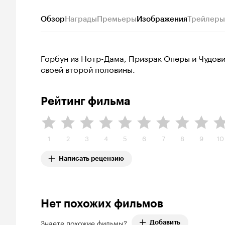
Обзор
Награды
Премьеры
Изображения
Трейлеры
Горбун из Нотр-Дама, Призрак Оперы и Чудови
своей второй половины.
Рейтинг фильма
1
2
3
4
5
6
7
8
9
10
Написать рецензию
Нет похожих фильмов
Знаете похожие фильмы?
Добавить