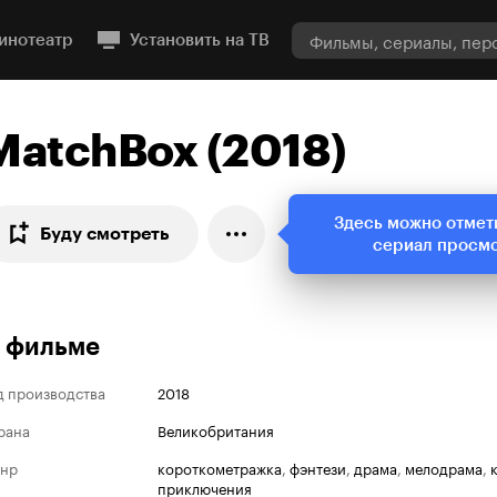
инотеатр
Установить на ТВ
MatchBox (2018)
Здесь можно отмет
Буду смотреть
сериал просм
 фильме
д производства
2018
рана
Великобритания
нр
короткометражка
,
фэнтези
,
драма
,
мелодрама
,
приключения