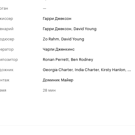
оган
—
жиссер
Гарри Джексон
енарий
Гарри Джексон
,
David Young
одюсер
Zo Rahm
,
David Young
ератор
Чарли Дженкинс
мпозитор
Ronan Perrett
,
Ben Rodney
дожник
Georgia Charter
,
India Charter
,
Kirsty Hanlon
,
...
нтаж
Доминик Майер
емя
28 мин