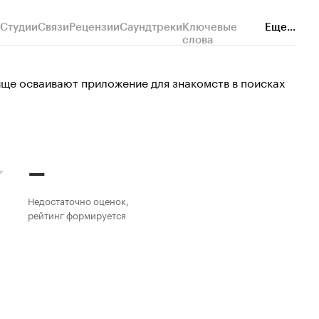
Студии
Связи
Рецензии
Саундтреки
Ключевые
Еще...
слова
ще осваивают приложение для знакомств в поисках
–
Недостаточно оценок,
рейтинг формируется