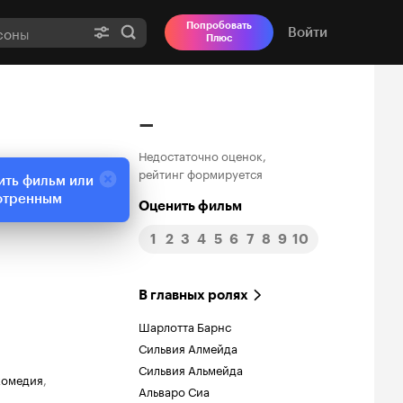
Попробовать
Войти
Плюс
–
Недостаточно оценок,
рейтинг формируется
ить фильм или
отренным
Оценить фильм
1
2
3
4
5
6
7
8
9
10
В главных ролях
Шарлотта Барнс
Сильвия Алмейда
Сильвия Альмейда
комедия
,
Альваро Сиа