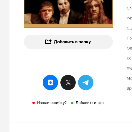
Сл
Ре
Сц
Пр
Добавить в папку
Оп
Ко
Ху
Мо
Вр
Нашли ошибку?
Добавить инфо