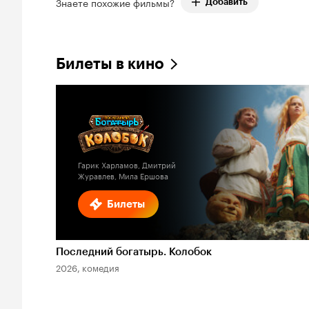
Знаете похожие фильмы?
Добавить
Билеты в кино
Гарик Харламов, Дмитрий
Журавлев, Мила Ершова
Билеты
Последний богатырь. Колобок
2026, комедия