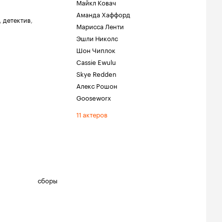
Майкл Ковач
Аманда Хаффорд
,
детектив
,
Марисса Ленти
Эшли Николс
Шон Чиплок
Cassie Ewulu
Skye Redden
Алекс Рошон
Gooseworx
11 актеров
сборы