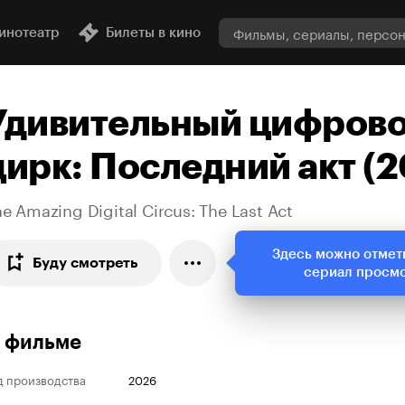
инотеатр
Билеты в кино
Удивительный цифров
цирк: Последний акт (
e Amazing Digital Circus: The Last Act
Здесь можно отмет
Буду смотреть
сериал просм
 фильме
д производства
2026