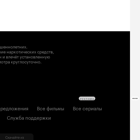
ршеннолетних.
ние наркотических средств,
н и влечёт установленную
мотра круглосуточно.
РЕКЛАМА
редложения
Все фильмы
Все сериалы
Служба поддержки