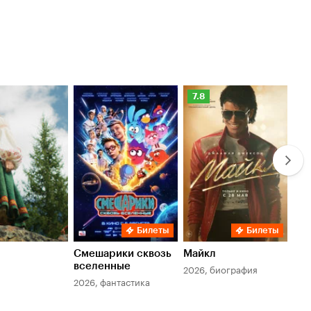
Рейтинг
Ре
7.8
6.
Кинопоиска
Ки
7.8
6.
Билеты
Билеты
Смешарики сквозь
Майкл
Зл
вселенные
мер
2026, биография
2026, фантастика
202