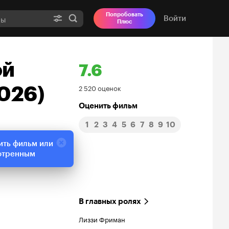
Попробовать
Войти
Плюс
ой
7.6
Рейтинг
2026)
2 520 оценок
Кинопоиска
Оценить фильм
1
2
3
4
5
6
7
8
9
10
7.6
ить фильм или
отренным
В главных ролях
Лиззи Фриман