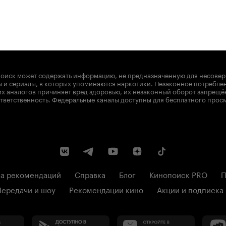
оиск может содержать информацию, не предназначенную для несове
 и сериалы, в которых упоминаются наркотики. Незаконное потребле
х аналогов причиняет вред здоровью, их незаконный оборот запрещё
тветственность. Федеральные каналы доступны для бесплатного прос
а рекомендаций
Справка
Блог
Кинопоиск PRO
П
Передачи и шоу
Рекомендации кино
Акции и подписка