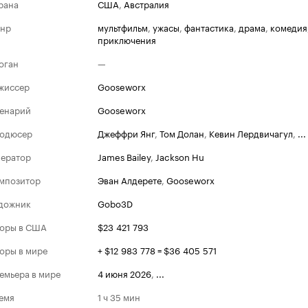
рана
США
,
Австралия
нр
мультфильм
,
ужасы
,
фантастика
,
драма
,
комедия
приключения
оган
—
жиссер
Gooseworx
енарий
Gooseworx
одюсер
Джеффри Янг
,
Том Долан
,
Кевин Лердвичагул
,
...
ератор
James Bailey
,
Jackson Hu
мпозитор
Эван Алдерете
,
Gooseworx
дожник
Gobo3D
оры в США
$23 421 793
оры в мире
+ $12 983 778 = $36 405 571
емьера в мире
4 июня 2026
,
...
емя
1 ч 35 мин