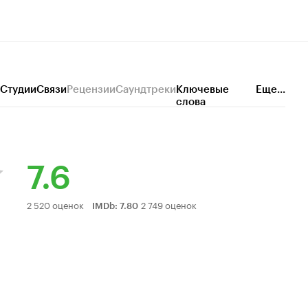
Студии
Связи
Рецензии
Саундтреки
Ключевые
Еще...
слова
7.6
Рейтинг
2 520 оценок
2 749 оценок
IMDb
:
7.80
Кинопоиска
7.6