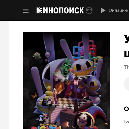
Онлайн-к
Th
О
Го