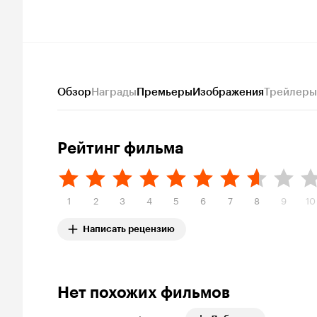
Обзор
Награды
Премьеры
Изображения
Трейлеры
Рейтинг фильма
1
2
3
4
5
6
7
8
9
10
Написать рецензию
Нет похожих фильмов