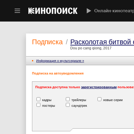
Онлайн-кинотеат
Подписка
/
Расколотая битвой 
Dou po cang qiong, 2017
Информация o мультсериале »
Подписка на автоуведомления
Подписка доступна только
зарегистрированным
пользова
кадры
трейлеры
новые серии
постеры
саундтрек