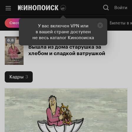
Войти
Онлайн-кинотеатр
Билеты в 
Смотреть кино
У вас включен VPN или
в вашей стране доступен
не весь каталог Кинопоиска
Рейтинг
6.8
Кинопоиска
Вышла из дома старушка за
6.8
хлебом и сладкой ватрушкой
Кадры
3