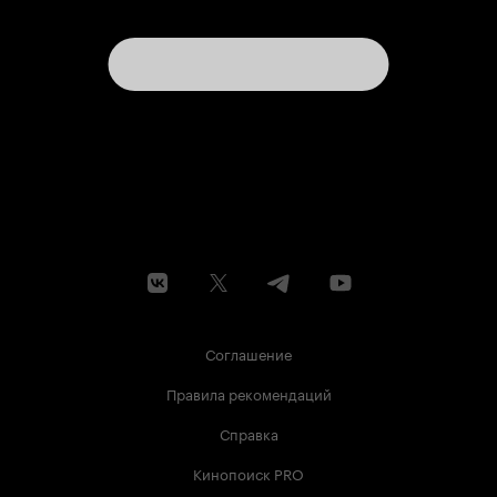
Соглашение
Правила рекомендаций
Справка
Кинопоиск PRO