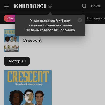
Войти
Онлайн-кинотеатр
Билеты в 
Смотреть кино
У вас включен VPN или
в вашей стране доступен
не весь каталог Кинопоиска
Crescent
Постеры
1