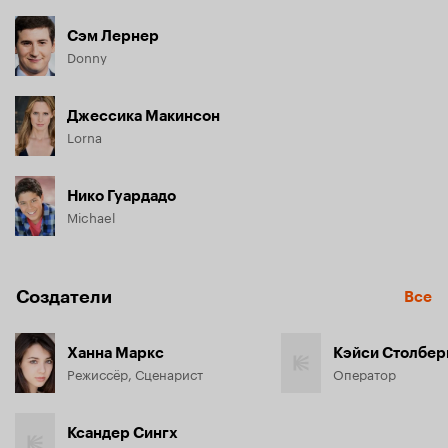
Сэм Лернер
Donny
Джессика Макинсон
Lorna
Нико Гуардадо
Michael
Создатели
Все
Ханна Маркс
Кэйси Столбер
Режиссёр, Сценарист
Оператор
Ксандер Сингх