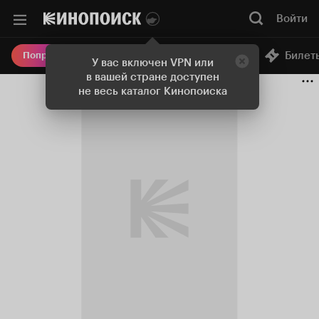
Войти
Онлайн-кинотеатр
Билет
Попробовать Плюс
У вас включен VPN или
в вашей стране доступен
не весь каталог Кинопоиска