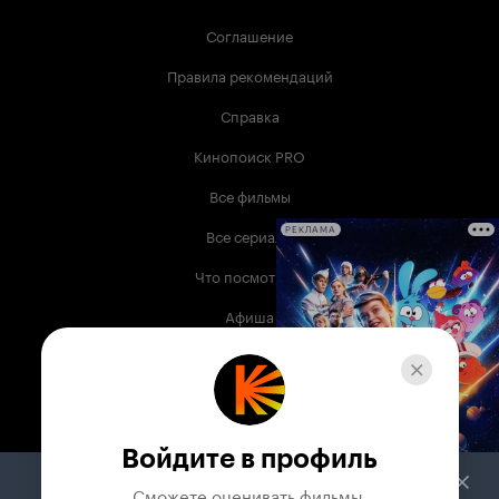
Соглашение
Правила рекомендаций
Справка
Кинопоиск PRO
Все фильмы
Все сериалы
РЕКЛАМА
Что посмотреть
Афиша
Музыка
Телепрограмма
Книги
Войдите в профиль
Служба поддержки
Сможете оценивать фильмы,
