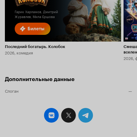
Гарик Харламов, Дмитрий
Журавлев, Мила Ершова
Билеты
Последний богатырь. Колобок
Смеша
2026, комедия
вселе
2026, 
Дополнительные данные
Слоган
—