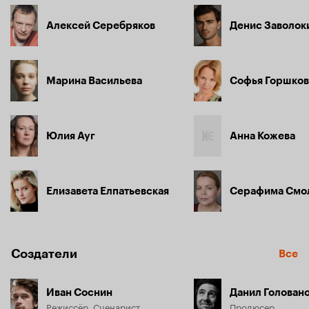
Алексей Серебряков
Денис Заволок
Марина Васильева
Софья Горшков
Юлия Ауг
Анна Кожева
Елизавета Елпатьевская
Серафима Смо
Создатели
Все
Иван Соснин
Данил Голован
Режиссёр, Сценарист
Продюсер