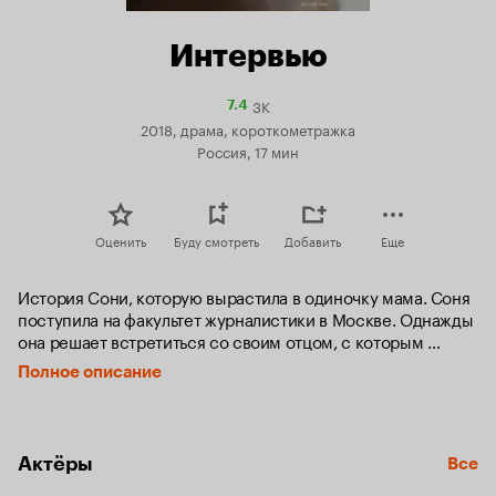
Интервью
3K
Рейтинг
7.4
Кинопоиска
2018, драма, короткометражка
7.4
Россия, 17 мин
Оценить
Буду смотреть
Добавить
Еще
История Сони, которую вырастила в одиночку мама. Соня 
поступила на факультет журналистики в Москве. Однажды 
она решает встретиться со своим отцом, с которым 
никогда раньше не виделась, и взять у него интервью под 
Полное описание
видом журналиста, чтобы получить ответы на давно 
волнующие вопросы.
Актёры
Все