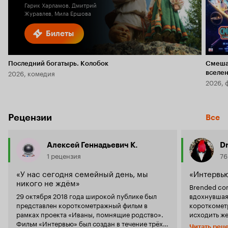
Гарик Харламов, Дмитрий
Журавлев, Мила Ершова
Билеты
Последний богатырь. Колобок
Смеша
2026, комедия
вселе
2026, 
Рецензии
Все
Алексей Геннадьевич К.
Dr
1 рецензия
76
«У нас сегодня семейный день, мы
«Интервь
никого не ждём»
Brended con
29 октября 2018 года широкой публике был
вдохнувшая
представлен короткометражный фильм в
короткомет
рамках проекта «Иваны, помнящие родство».
исходить же
Фильм «Интервью» был создан в течение трёх
правила, д
Читать рец