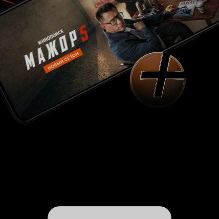
своё течение. Начинаясь совершенно
буднично и обыденно, происходит ускорение
сюжета с последующей глухой паузой, когда
зритель слышит стук своего сердца, усиленный
закадровым битом, и затем наступает плавное
гармоничное завершение, проживаемое с
болью. Но потом приходит облегчение
последней сцены, в которую вписаны
совершенно короткие титры. В отношении
актерского состава необходимо сказать пару
слов. Во-первых, работа, в которой снимается
Алексей Серебряков, сразу отзывается
глубиной. Его присутствие в ленте уже можно
считать знаком качества идеи, замысла
картины. Его умение передать недвижимым
взглядом перерождение чувства непонимания
и недоверия в осознание и переживание
острой боли создало кульминационный
момент фильма. Во-вторых, роль Марины
Васильевой нельзя назвать простой, её
необходимо очень тонко понимать.
Присутствие понимания актриса сумела
выразить в лёгком искривлении губ наподобие
улыбки в момент пояснения, в чём цель её
интервью – «Проанализировать, как личность