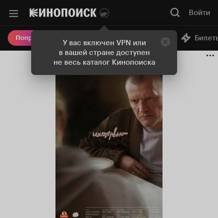
Войти
Онлайн-кинотеатр
Билет
Попробовать Плюс
У вас включен VPN или
в вашей стране доступен
не весь каталог Кинопоиска