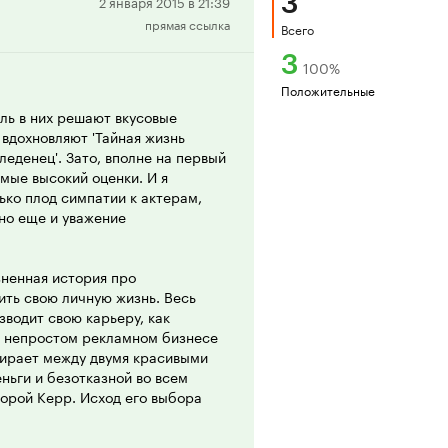
3
Положительная
2 января 2015 в 21:39
прямая ссылка
рецензия
Всего
3
100
%
Положительные
ль в них решают вкусовые
 вдохновляют 'Тайная жизнь
леденец'. Зато, вполне на первый
амые высокий оценки. И я
лько плод симпатии к актерам,
но еще и уважение
зненная история про
ить свою личную жизнь. Весь
зводит свою карьеру, как
в непростом рекламном бизнесе
бирает между двумя красивыми
ньги и безотказной во всем
орой Керр. Исход его выбора
еди, преисполненную вкуса и
кие неудачи лишь форсируют