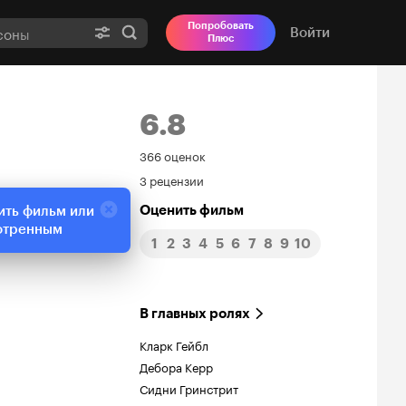
Попробовать
Войти
Плюс
6.8
Рейтинг
366 оценок
3 рецензии
Кинопоиска
Оценить фильм
ить фильм или
6.8
отренным
1
2
3
4
5
6
7
8
9
10
В главных ролях
Кларк Гейбл
Дебора Керр
Сидни Гринстрит