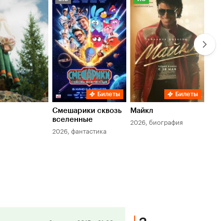
Кинопоиска
Кинопоиска
Ки
5.9
7.8
6.
Билеты
Билеты
Смешарики сквозь
Майкл
Зл
вселенные
мер
2026, биография
2026, фантастика
202