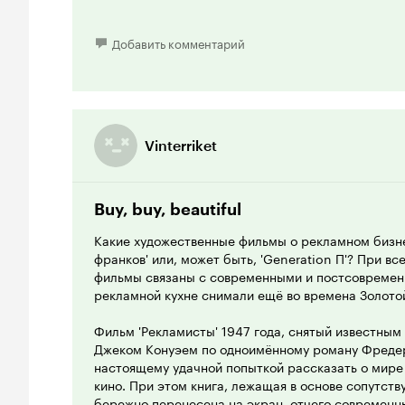
продвижение к успеху. Однако, сделав окончател
перемену в поведении.
Добавить комментарий
Значит наш герой не так уж и поверхностен. Он с
задуматься о будущем, обрезая мосты к легкой жи
которой он потратил столько сил. Тем ценнее лич
история.
Vinterriket
Ну, а если вдаваться в детали, то нельзя не упом
любителе жестких переговоров - герое Сидни Гри
на выходных в отеле за городом, куда влюбленн
пассию. Вроде все понятно и прозрачно, но с ка
Buy, buy, beautiful
эта история. Даже в карьерных комбинациях и за
Какие художественные фильмы о рекламном бизне
этой ленты, не забывают о человеческом достоин
франков' или, может быть, 'Generation П'? При вс
исправиться, признать свои ошибки. Тут большая 
фильмы связаны с современными и постсовременн
предложить это изысканное блюдо удалив навязчи
рекламной кухне снимали ещё во времена Золото
действие, только жизнь.
Фильм 'Рекламисты' 1947 года, снятый известны
10 из 10
Джеком Конуэем по одноимённому роману Фредери
настоящему удачной попыткой рассказать о мире
кино. При этом книга, лежащая в основе сопутст
бережно перенесена на экран, отчего современн