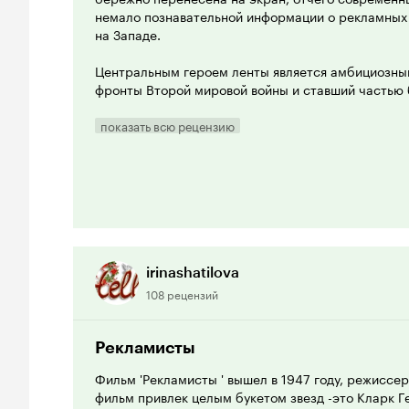
немало познавательной информации о рекламных 
на Западе.
Центральным героем ленты является амбициозны
фронты Второй мировой войны и ставший частью
Занятый продвижением на рынок нового бренда, 
своём жизненном и карьерном пути со множество
показать всю рецензию
характера.
Смотрясь как документ своего времени, кинолент
обладает неустаревающим мотивационным характе
массы четко подмеченных рабочих деталей рекла
желание продать ту или иную продукцию наиболе
Режиссёр Джек Конуэй делает зрителя не стольк
irinashatilova
всех производственных и личных драм в картине.
108 рецензий
типажей позволяет зрителю, с рекламным бизнес
найти идентификацию или с главным героем, или
Тогда как опытные рекламщики смогут окунуться 
Рекламисты
сравнивая принципы работы в бизнесе 70 лет наз
Фильм 'Рекламисты ' вышел в 1947 году, режиссе
множества контекстов превращает ознакомление
фильм привлек целым букетом звезд -это Кларк Г
эмпирический и практический опыт.