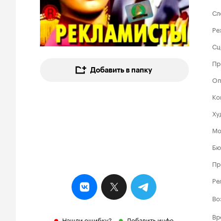
Сл
Ре
Сц
Пр
Добавить в папку
Оп
Ко
Ху
Мо
Бю
Пр
Ре
Во
Вр
Нашли ошибку?
Добавить инфо