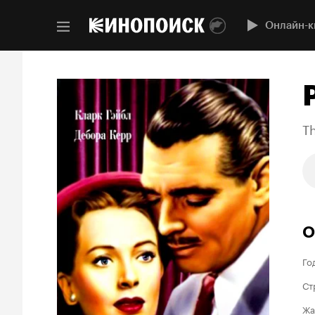
Онлайн-к
T
О
Го
Ст
Жа