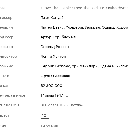
оган
«Love That Gable ! Love That Girl, Kerr (who rhymes
жиссер
Джек Конуэй
енарий
Лютер Дэвис
,
Фредерик Уэйкман
,
Эдвард Ходор
одюсер
Артур Хорнблоу мл.
ератор
Гарольд Россон
мпозитор
Ленни Хэйтон
дожник
Седрик Гиббонс
,
Ури МакКлири
,
Эдвин Б. Уилли
нтаж
Фрэнк Салливан
джет
$2 300 000
емьера в мире
17 июля 1947
,
...
лиз на DVD
31 июля 2006, «Светла»
зраст
12+
емя
1 ч 55 мин