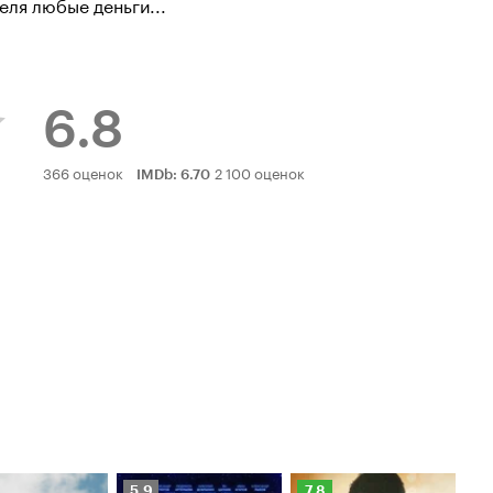
еля любые деньги...
6.8
Рейтинг
366 оценок
2 100 оценок
IMDb
:
6.70
Кинопоиска
6.8
Рейтинг
Рейтинг
Ре
5.9
7.8
6.