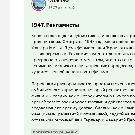
cyberlaw
5607 рецензий
1947. Рекламисты
Конечно все оценки субъективны, и решающую ро
предпочтения. Смотря на 1947 год, меня особо не
Уолтера Митти', 'Дочь фермера' или 'Брайтонский 
взгляд скромным 'Рекламистам' я готов ставить с
прекрасно отдаю себе отчет в том, что это не то
понимание и близость ситуационных парадоксов, 
художественной целостности фильма.
Перед нами разворачивается простая и очень жи
амбициозного карьериста, который решает устро
фильм мы следим как он стремительно и умело во
пренебрегает всеми условностями и добивается 
подавляющего преимущества. Следим, как он вы
женщинами: развязной и отзывчивой, падкой на де
остальном героиней Авы Гарднер и манерной Деб
предопределен, да и как не выбрать настоящую л
изящества. Все вроде гладко складывается, мел
показать всю рецензию