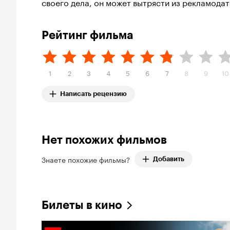
своего дела, он может вытрясти из рекламодат
Рейтинг фильма
1
2
3
4
5
6
7
8
9
10
Написать рецензию
Нет похожих фильмов
Знаете похожие фильмы?
Добавить
Билеты в кино