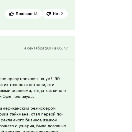
ьный выбор мы видим резкую
Полезно
13
Нет
2
тратег и решает всерьез
зни сегодня. К той жизни, ради
ность героя и предлагаемая
Положительная
4 сентября 2017 в 05:47
януть о вполне реалистичном
рецензия
нстрита. Вспоминается и встреча
ый мужчина приглашает свою
ким достоинством нам подается
урядных обманах, люди, герои
се сразу приходят на ум? '99
стве, выражая готовность
ей их точности деталей, эти
заслуга режиссера, что сумел
ыми реалиями, тогда как кино о
вую поучительность. Только
й Эры Голливуда.
м американским режиссёром
ка Уэйкмана, стал первой по-
 рекламного бизнеса языком
вующего сценария, была довольно
ый зритель может почерпнуть