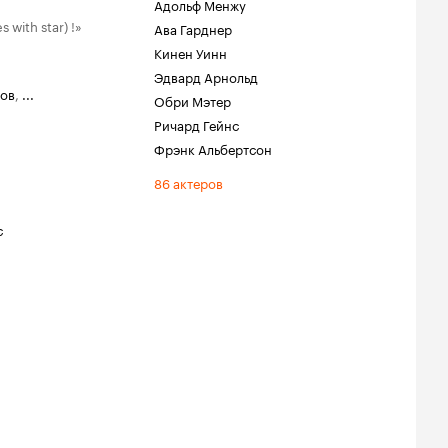
Адольф Менжу
 with star) !»
Ава Гарднер
Кинен Уинн
Эдвард Арнольд
ов
,
...
Обри Мэтер
Ричард Гейнс
Фрэнк Альбертсон
86 актеров
с