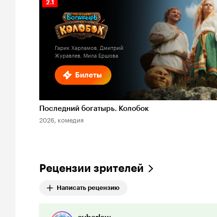
Рейтинг
2.1
Кинопоиска
2.1
Гарик Харламов, Дмитрий
Журавлев, Мила Ершова
Билеты
Последний богатырь. Колобок
2026, комедия
Рецензии зрителей
Написать рецензию