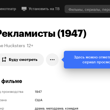
инотеатр
Установить на ТВ
Рекламисты (1947)
he Hucksters
12+
Здесь можно отмет
Буду смотреть
сериал просм
 фильме
д производства
1947
рана
США
нр
драма
,
мелодрама
,
комедия