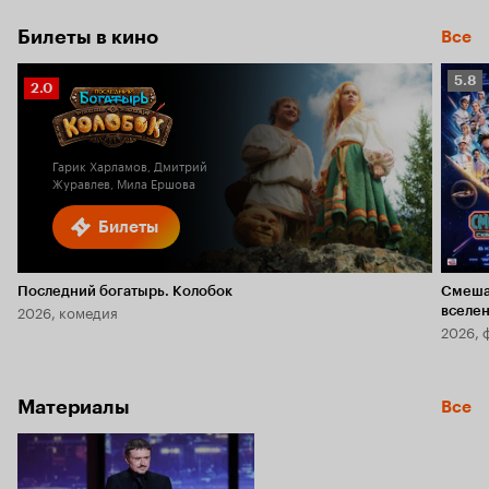
Билеты в кино
Все
Рейт
5.8
Рейтинг
2.0
Кино
Кинопоиска
5.8
2.0
Гарик Харламов, Дмитрий
Журавлев, Мила Ершова
Билеты
Последний богатырь. Колобок
Смеша
2026, комедия
вселе
2026, 
Материалы
Все