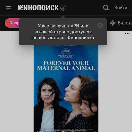
Войти
Онлайн-кинотеатр
Билет
Попробовать Плюс
У вас включен VPN или
в вашей стране доступен
не весь каталог Кинопоиска