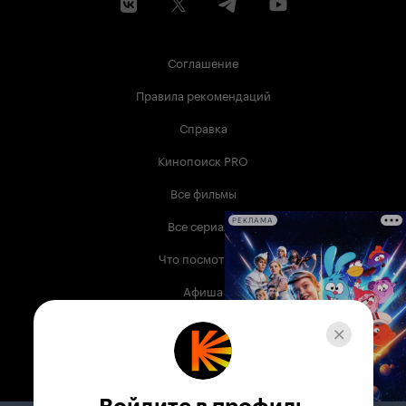
Соглашение
Правила рекомендаций
Справка
Кинопоиск PRO
Все фильмы
Все сериалы
РЕКЛАМА
Что посмотреть
Афиша
Музыка
Телепрограмма
Книги