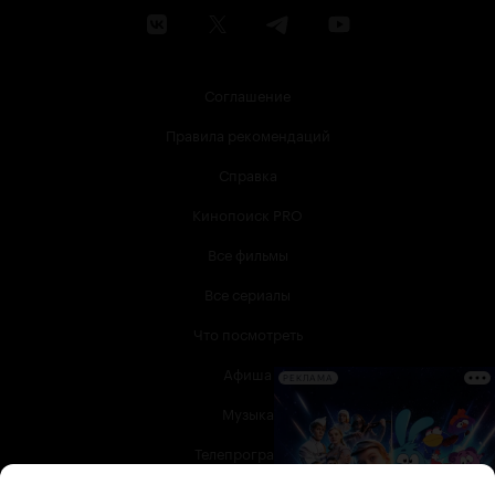
Соглашение
Правила рекомендаций
Справка
Кинопоиск PRO
Все фильмы
Все сериалы
Что посмотреть
Афиша
РЕКЛАМА
Музыка
Телепрограмма
Книги