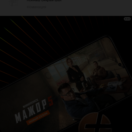
Абинаш Бикрам Шах
Номинация