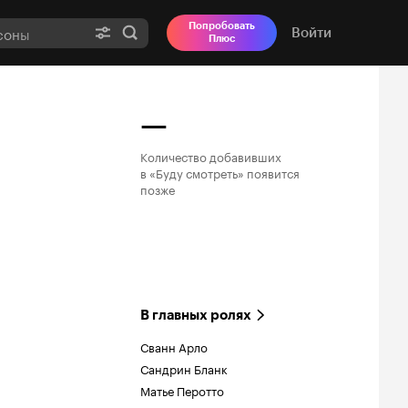
Попробовать
Войти
Плюс
—
Количество добавивших

в «Буду смотреть» появится

позже
В главных ролях
Сванн Арло
Сандрин Бланк
Матье Перотто