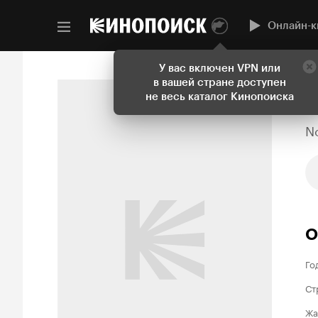
Онлайн-к
У вас включен VPN или
в вашей стране доступен
не весь каталог Кинопоиска
No
О
Го
Ст
Жа