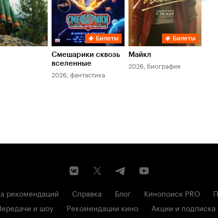
Билеты
Билеты
Смешарики сквозь
Майкл
Зл
вселенные
мер
2026, биография
2026, фантастика
202
а рекомендаций
Справка
Блог
Кинопоиск PRO
П
Передачи и шоу
Рекомендации кино
Акции и подписка