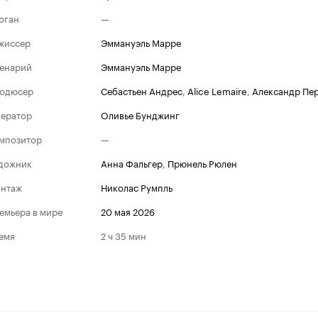
оган
—
жиссер
Эммануэль Марре
енарий
Эммануэль Марре
одюсер
Себастьен Андрес
,
Alice Lemaire
,
Александр Пе
ератор
Оливье Бунджинг
Каннский кинофес
мпозитор
—
Победитель
2026
дожник
Анна Фальгер
,
Прюнель Рюлен
Лучший сценарий
нтаж
Николас Румпль
Номинации
2026
емьера в мире
20 мая 2026
Золотая пальмовая вет
емя
2 ч 35 мин