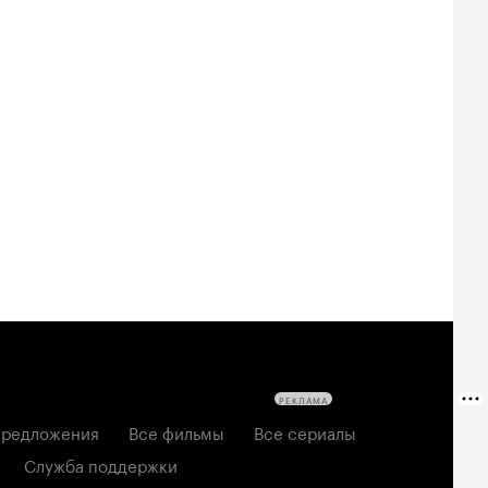
Билеты
Билеты
Билеты
овещие
На деревню
За любовь
твецы: Пекло
дедушке 2
2026, мелодрама
6, ужасы
2026, комедия
РЕКЛАМА
редложения
Все фильмы
Все сериалы
Служба поддержки