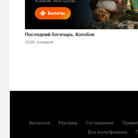
Журавлев, Мила Ершова
Билеты
Последний богатырь. Колобок
2026, комедия
Вакансии
Реклама
Соглашение
Правил
Все мультфильмы