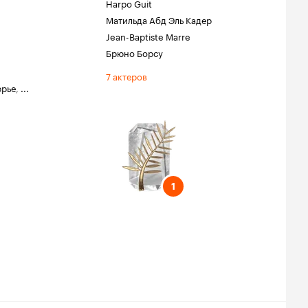
Harpo Guit
Матильда Абд Эль Кадер
Jean-Baptiste Marre
Брюно Борсу
7 актеров
ррье
,
...
тиваль
1
1
вь