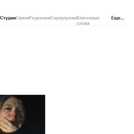
Студии
Связи
Рецензии
Саундтреки
Ключевые
Еще...
слова