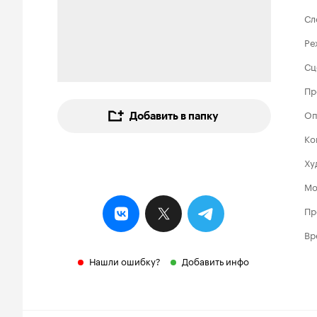
Сл
Ре
Сц
Пр
Оп
Добавить в папку
Ко
Ху
Мо
Пр
Вр
Нашли ошибку?
Добавить инфо