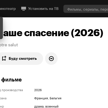
инотеатр
Установить на ТВ
Наше спасение (2026)
tre salut
Буду смотреть
 фильме
д производства
2026
рана
Франция
,
Бельгия
нр
драма
,
военный