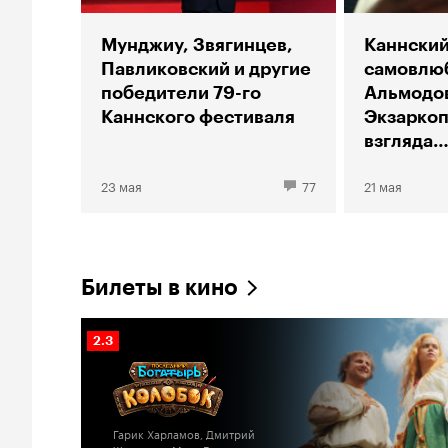
Мунджиу, Звягинцев,
Каннский
Павликовский и другие
самовлю
победители 79-го
Альмодо
Каннского фестиваля
Экзаркоп
взгляда
на оккуп
23 мая
77
21 мая
Францию
Билеты в кино
Рейтинг
2.3
Кинопоиска
2.3
Гарик Харламов, Дмитрий