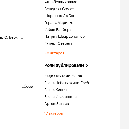
Аннабелль Уоллис
Бенедикт Сэмюэл
Шарлотта Ле Бон
Геранс Марилье
Кайли Банбери
Патрик Шварценеггер
р С. Бёрк
,
...
Руперт Эверетт
30 актеров
Роли дублировали
Радик Мухаметзянов
Елена Чебатуркина-Греб
сборы
Елена Кищик
Елена Ивасишина
Артем Затиев
17 актеров