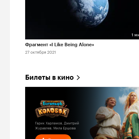
1 м
Длительность 1 мин
Фрагмент «I Like Being Alone»
27 октября 2021
Билеты в кино
Гарик Харламов, Дмитрий
Журавлев, Мила Ершова