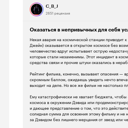
очевидная 'в привязке'. Так? Согласны? И ведь это 
C_B_J
каждым. Со всеми. От мала до седых дедов-бабу
Машины-машины-машины. Гаджеты-гаджеты-гадже
2651 рецензия
Холодильники, пылесосы, микроволновые печи... Н
каждом шагу. Удобно. Комфотно. Легко. И ведь, то 
совершенствуются, прогресс дрессирует как забл
Оказаться в непривычных для себя у
секунды', устаревают вчерашний ноу-хау... И чем,
Некая авария на космической станции приводит к
двадцать будут потешаться дети? А внуки, годков 
Джейн) оказывается в открытом космосе без возм
творить? Чем займут себя в обыденности? Не алг
человечество вдруг испытывает острую недостачу
которые стали незаменимы. Этот инцидент в косм
Картина состоящая из зарисовок 'с натуры' заним
средства связи и прочие штуки оказались в нера
Каждому из нас автор выговаривает с укором. Ком
надавать. За раболепие, за поклонение, за безмыс
Рейтинг фильма, конечно, вызывает опасения — вр
из анекдотов, без ума, без сердца, без извилин, 
скромным баллом, ожидаешь увидеть нечто впечат
пользуются, и вдруг, нежданно-негаданно космиче
выходит на деле. Но все же фильм не настолько пл
матушку Землю... Электроника - 'поёт романсы'. И
теперь? Как, вообще? Да, мы так зависимы 'от них'
Ему катастрофически не хватает бюджета, чтобы
межгаллактической орбите жизнь доверена кому?
космоса в окружении Дэвида или продемонстрир
Технологии. А что если...
и дающее представление о том, что это действит
солидная сумма для освоения этому фильму и не 
Вот-вот. О том и разговор.
за Дэвидом без лишнего мерцания от звезд или ч
камерности для сцен с участием Томаса Джейна, н
...Робот, робот, робот - Я тебя люблю, мы так хот