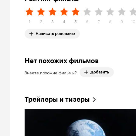
1
2
3
4
5
6
7
8
9
10
Написать рецензию
Нет похожих фильмов
Знаете похожие фильмы?
Добавить
Трейлеры и тизеры