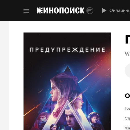
Онлайн-к
W
О
Го
Ст
Жа