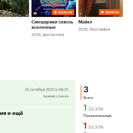
Билеты
Билеты
Смешарики сквозь
Майкл
Зл
вселенные
мер
2026, биография
2026, фантастика
202
3
Положительная
22 октября 2021 в 08:31
прямая ссылка
рецензия
Всего
1
33,33
%
ия и ещё
Положительные
1
33,33
%