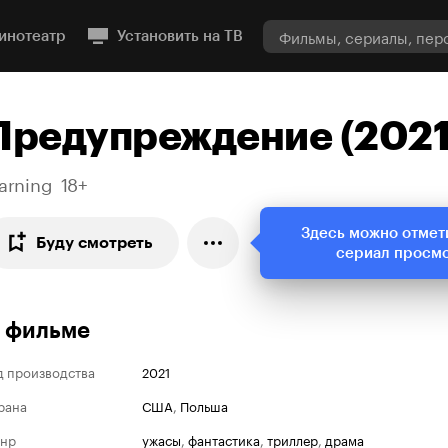
инотеатр
Установить на ТВ
Предупреждение (2021
arning
18+
Здесь можно отмет
Буду смотреть
сериал просм
 фильме
д производства
2021
рана
США
,
Польша
нр
ужасы
,
фантастика
,
триллер
,
драма