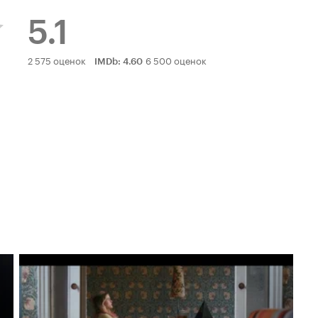
5.1
Рейтинг
2 575 оценок
6 500 оценок
IMDb
:
4.60
Кинопоиска
5.1