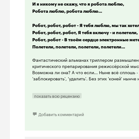
И я никому не скажу, что я робота люблю,
Робота люблю, робота люблю...
Робот, робот, робот - Я тебя люблю, мы так хоте
Робот, робот, робот, Я тебя включу - и полетели,
Робот, робот - В твоём сердце электронные мет
Полетели, полетели, полетели, полетели...
Фантастический альманах триллером размышлени
критического препарирования режиссёрской мысл
Возможна ли она? А что если... Ныне всё сплошь - 
'заблокировать', 'удалить'. Без этих 'коней' нынче
Вы можете прожить день без телевизора? Легко, -
показать всю рецензию
Хорошо, усложним вопрос. А без компьютера? То
значит - надо. Почему нет? Легко. Стало быть и там '
Замечательно. Вы крепкий орешек. Ладно. Тогда 
Добавить комментарий
защитным бастионам. Без телефона, обойдётесь? 
Пропал, ушёл, исчез. Сгинул. А если на недельку?
'заменителя' в функциональной близости на подо
игрушке? Жить без неё не можете? Свет без неё н