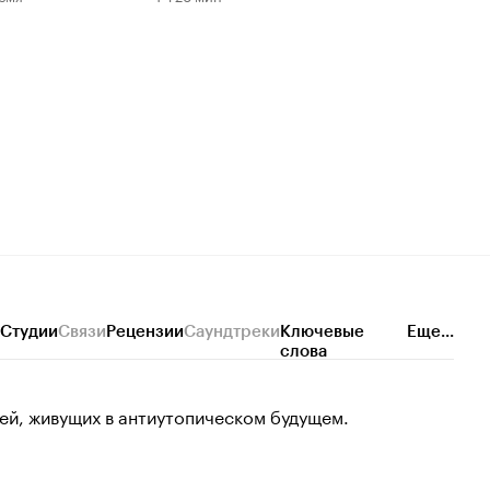
Студии
Связи
Рецензии
Саундтреки
Ключевые
Еще...
слова
ей, живущих в антиутопическом будущем.