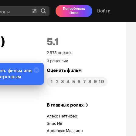
Попробовать
Войти
Плюс
)
5.1
Рейтинг
2 575 оценок
3 рецензии
Кинопоиска
Оценить фильм
ить фильм или
5.1
отренным
1
2
3
4
5
6
7
8
9
10
В главных ролях
Алекс Петтифер
Элис Ив
Аннабель Маллион