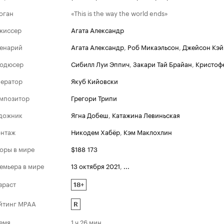
оган
«This is the way the world ends»
жиссер
Агата Александр
енарий
Агата Александр
,
Роб Микаэльсон
,
Джейсон Кэй
одюсер
Сибилл Луи Эппич
,
Закари Тай Брайан
,
Кристофе
ератор
Якуб Кийовски
мпозитор
Грегори Трипи
дожник
Ягна Добеш
,
Катажина Левиньская
нтаж
Никодем Хабёр
,
Кэм Маклохлин
оры в мире
$188 173
емьера в мире
13 октября 2021
,
...
зраст
18+
йтинг MPAA
R
емя
1 ч 26 мин