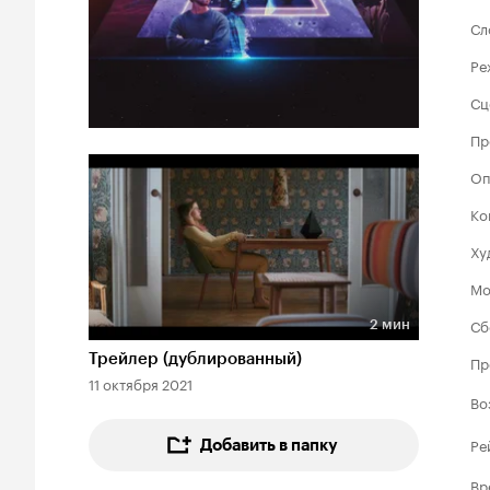
Сл
Ре
Сц
Пр
Оп
Ко
Ху
Мо
Сб
2 мин
Длительность 2 мин
Трейлер (дублированный)
Пр
11 октября 2021
Во
Ре
Добавить в папку
Вр