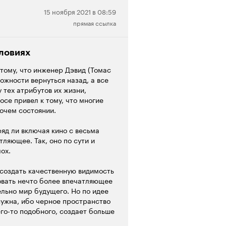
ныне - у каждого. Это ныне - с
Нейтральная
15 ноября 2021 в 08:59
шек. Роботы-роботы-роботы.
ты. Наш мир пронизан ими.
прямая ссылка
рецензия
асквозь они нас... Помощники на
ли ещё будет... Технологии
агорассудится. Просто 'в три
словиях
 скажите по совести, лет через
 тому, что инженер Дэвид (Томас
эдак через сорок - что станут
ожности вернуться назад, а все
еброй же? Не квантовой физикой?
 тех атрибутов их жизни,
осе привел к тому, что многие
ательна и даже потешна.
бочем состоянии.
у-то и вовсе готов тумаков
лие. Тут люди - что те блондинки
яд ли включая кино с весьма
без души. Потребляют,
ляющее. Так, оно по сути и
ский шторм 'циклоном' на
ох.
 что же человек теперь? Что,
. Так зависимы... И даже на
 создать качественную видимость
 Чему? Костюму. Скафандру.
овать нечто более впечатляющее
ельно мир будущего. Но по идее
нужна, ибо черное пространство
его-то подобного, создает больше
есмотря на то, что он находится
ели,